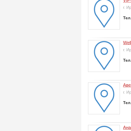
VIP
г. И
Тел
Wel
г. И
Тел
Аве
г. И
Тел
Ана