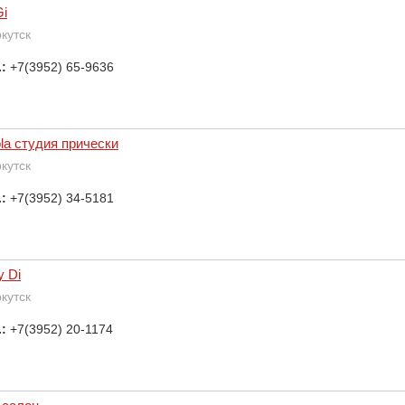
Gi
ркутск
.:
+7(3952) 65-9636
ola студия прически
ркутск
.:
+7(3952) 34-5181
y Di
ркутск
.:
+7(3952) 20-1174