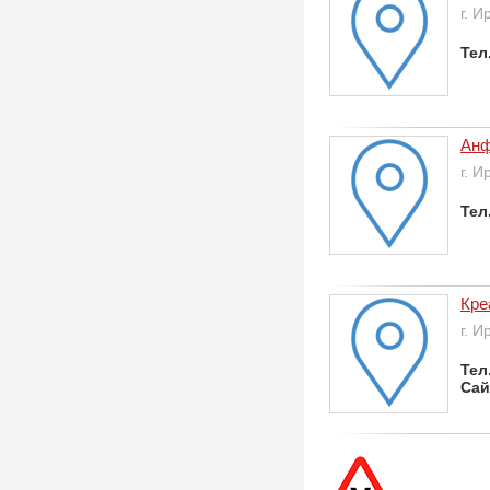
г. И
Тел
Ан
г. И
Тел
Кре
г. И
Тел
Сай