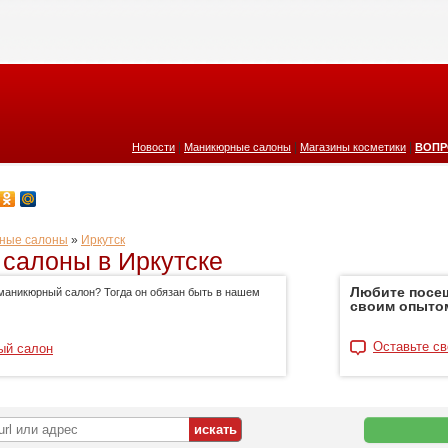
|
|
|
Новости
Маникюрные салоны
Магазины косметики
ВОПР
ные салоны
»
Иркутск
салоны в Иркутске
Любите посе
маникюрный салон? Тогда он обязан быть в нашем
своим опыто
Оставьте св
ый салон