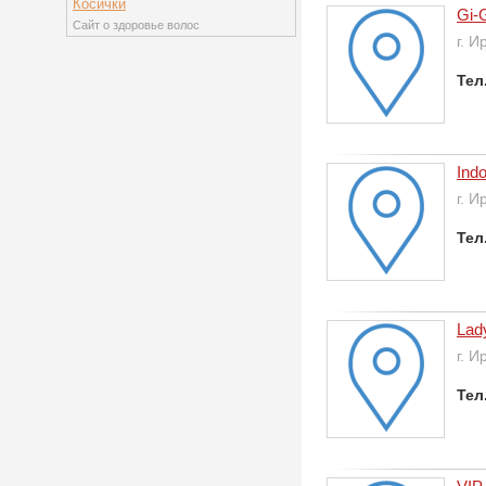
Косички
Gi-
Сайт о здоровье волос
г. И
Тел
Ind
г. И
Тел
Lad
г. И
Тел