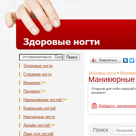
Поделиться…
Здоровые ногти
Здоровые ногти
»
Маникюр
Строение ногтя
Маникюрные 
Маникюр
Открыли для себя хороший 
Педикюр
каталоге!
Наращивание ногтей
Добавить маникюрн
Коррекция ногтей
Накладные ногти
Дизайн ногтей
Поиск
Лаки для ногтей