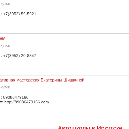
ркутск
.:
+7(3952) 59-5921
фея
ркутск
.:
+7(3952) 20-8847
ативная мастерская Екатерины Шишкиной
ркутск
.:
89086479166
т:
http://89086479166.com
Автошколы в Иркутске