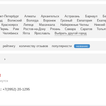
кт-Петербург
Алматы
Архангельск
Астрахань
Барнаул
Б
ад
Волжский
Вологда
Воронеж
Грозный
Евпатория
Екате
Красноярск
Липецк
Махачкала
Набережные Челны
Нижний 
Пермь
Рим
Ростов-на-Дону
Рязань
Самара
Саратов
Толья
Челябинск
Ялта
Ярославль
Выбрать другой город
рейтингу
количеству отзывов
популярности
названию
t
ркутск
.:
+7(3952) 20-1295