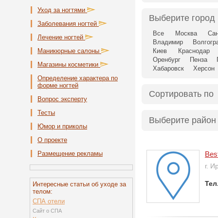
Уход за ногтями
Выберите город
Заболевания ногтей
Все
Москва
Сан
Лечение ногтей
Владимир
Волгогр
Маникюрные салоны
Киев
Краснодар
Оренбург
Пенза
Магазины косметики
Хабаровск
Херсон
Определение характера по
форме ногтей
Сортировать по
Вопрос эксперту
Тесты
Выберите район
Юмор и приколы
О проекте
Размещение рекламы
Bes
г. И
Тел
Интересные статьи об уходе за
телом:
СПА отели
Сайт о СПА