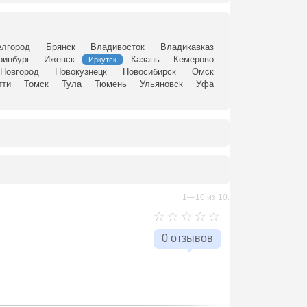
елгород
Брянск
Владивосток
Владикавказ
ринбург
Ижевск
Казань
Кемерово
Иркутск
Новгород
Новокузнецк
Новосибирск
Омск
тти
Томск
Тула
Тюмень
Ульяновск
Уфа
1—10 из 10.
0 отзывов