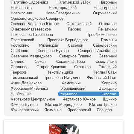
Нагатино-Садовники
Нагатинский Затон
Нагорный
Некрасовка
Нижегородский
Новогиреево
Новокосино
Ново-Переделкино
Обручевский
Орехово-Борисово Северное
Орехово-Борисово Южное
Останкинский
Отрадное
Очаково-Матвеевское
Перово
Печатники
Покровское-Стрешнево
Преображенское
Пресненский
Проспект Вернадского
Раменки
Ростокино
Рязанский
Савёлки
Савёловский
Свиблово
Северное Бутово
Северное Измайлово
Северное Медведково
Северное Тушино
Северный
Силино
Сокол
Соколиная Гора
Сокольники
Солнцево
Старое Крюково
Строгино
Таганский
Тверской
Текстильщики
Тёплый Стан
Тимирязевский
Тропарёво-Никулино
Филёвский Парк
Фили-Давыдково
Хамовники
Ховрино
Хорошёво-Мнёвники
Хорошёвский
Царицыно
Черёмушки
Чертаново Северное
Чертаново Центральное
Чертаново Южное
Щукино
Южное Бутово
Южное Медведково
Южное Тушино
Южнопортовый
Якиманка
Ярославский
Ясенево