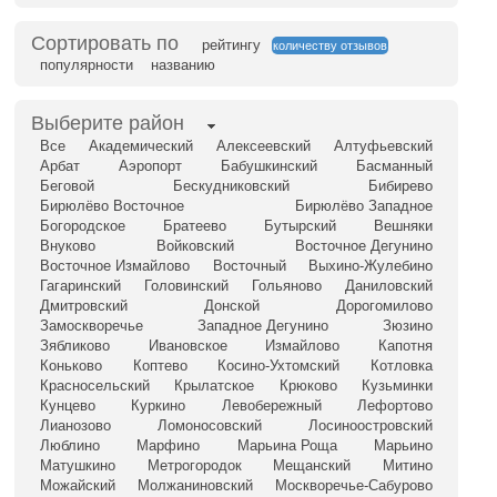
Сортировать по
рейтингу
количеству отзывов
популярности
названию
Выберите район
Все
Академический
Алексеевский
Алтуфьевский
Арбат
Аэропорт
Бабушкинский
Басманный
Беговой
Бескудниковский
Бибирево
Бирюлёво Восточное
Бирюлёво Западное
Богородское
Братеево
Бутырский
Вешняки
Внуково
Войковский
Восточное Дегунино
Восточное Измайлово
Восточный
Выхино-Жулебино
Гагаринский
Головинский
Гольяново
Даниловский
Дмитровский
Донской
Дорогомилово
Замоскворечье
Западное Дегунино
Зюзино
Зябликово
Ивановское
Измайлово
Капотня
Коньково
Коптево
Косино-Ухтомский
Котловка
Красносельский
Крылатское
Крюково
Кузьминки
Кунцево
Куркино
Левобережный
Лефортово
Лианозово
Ломоносовский
Лосиноостровский
Люблино
Марфино
Марьина Роща
Марьино
Матушкино
Метрогородок
Мещанский
Митино
Можайский
Молжаниновский
Москворечье-Сабурово