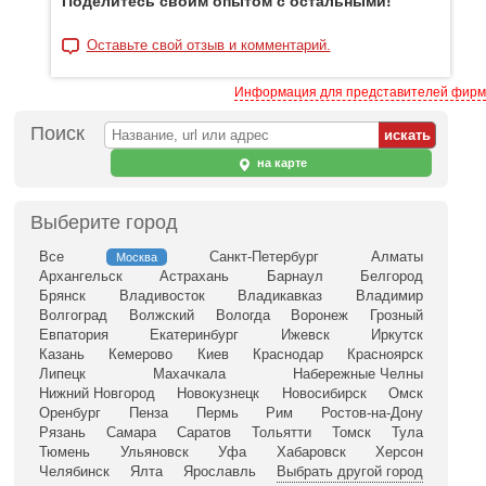
Поделитесь своим опытом с остальными!
Оставьте свой отзыв и комментарий.
Информация для представителей фирм
Поиск
на карте
Выберите город
Все
Санкт-Петербург
Алматы
Москва
Архангельск
Астрахань
Барнаул
Белгород
Брянск
Владивосток
Владикавказ
Владимир
Волгоград
Волжский
Вологда
Воронеж
Грозный
Евпатория
Екатеринбург
Ижевск
Иркутск
Казань
Кемерово
Киев
Краснодар
Красноярск
Липецк
Махачкала
Набережные Челны
Нижний Новгород
Новокузнецк
Новосибирск
Омск
Оренбург
Пенза
Пермь
Рим
Ростов-на-Дону
Рязань
Самара
Саратов
Тольятти
Томск
Тула
Тюмень
Ульяновск
Уфа
Хабаровск
Херсон
Челябинск
Ялта
Ярославль
Выбрать другой город