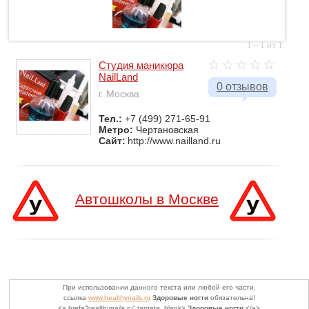
1—1 из 1.
Студия маникюра
NailLand
0 отзывов
г. Москва
Тел.:
+7 (499) 271-65-91
Метро:
Чертановская
Сайт:
http://www.nailland.ru
Автошколы в Москве
При использовании данного текста или любой его части,
ссылка
www.healthynails.ru
Здоровые ногти
обязательна!
<a href=”healthynails.ru” target=_blank>
Здоровые ногти
</a>