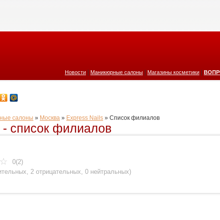
|
|
|
Новости
Маникюрные салоны
Магазины косметики
ВОПР
ные салоны
»
Москва
»
Ехpress Nails
»
Cписок филиалов
s - список филиалов
0(2)
ительных
,
2 отрицательных
,
0 нейтральных
)