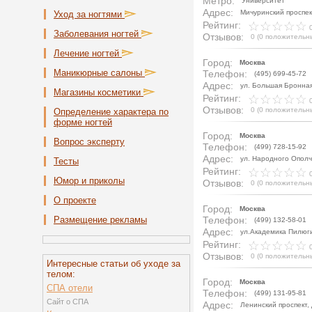
Метро:
Университет
Адрес:
Мичуринский проспек
Уход за ногтями
Рейтинг:
0
Заболевания ногтей
Отзывов:
0
(
0 положительн
Лечение ногтей
Город:
Москва
Маникюрные салоны
Телефон:
(495) 699-45-72
Адрес:
ул. Большая Бронная
Магазины косметики
Рейтинг:
0
Отзывов:
0
(
0 положительн
Определение характера по
форме ногтей
Город:
Москва
Вопрос эксперту
Телефон:
(499) 728-15-92
Адрес:
ул. Народного Ополч
Тесты
Рейтинг:
0
Юмор и приколы
Отзывов:
0
(
0 положительн
О проекте
Город:
Москва
Размещение рекламы
Телефон:
(499) 132-58-01
Адрес:
ул.Академика Пилюг
Рейтинг:
0
Отзывов:
0
(
0 положительн
Интересные статьи об уходе за
телом:
Город:
Москва
СПА отели
Телефон:
(499) 131-95-81
Сайт о СПА
Адрес:
Ленинский проспект,