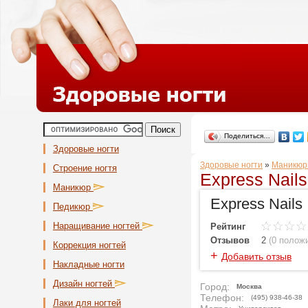
Поделиться…
Здоровые ногти
Здоровые ногти
»
Маникюр
Строение ногтя
Ехpress Nail
Маникюр
Ехpress Nails
Педикюр
Наращивание ногтей
Рейтинг
Отзывов
2
(
0 полож
Коррекция ногтей
+
Добавить отзыв
Накладные ногти
Дизайн ногтей
Город:
Москва
Телефон:
(495) 938-46-38
Лаки для ногтей