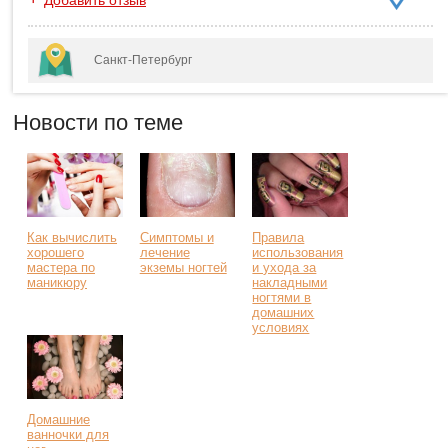
Добавить отзыв
Санкт-Петербург
Новости по теме
Как вычислить
Симптомы и
Правила
хорошего
лечение
использования
мастера по
экземы ногтей
и ухода за
маникюру
накладными
ногтями в
домашних
условиях
Домашние
ванночки для