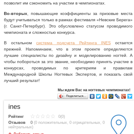
позволит им сэкономить на участии в чемпионатах.
Во-вторых
, повышающие коэффициенты за призовые места
будут учитываться только в рамках фестиваля «Невские Берега»
(г. Санкт-Петербург). Это обусловлено статусом проводимого
чемпионата и сложностью конкурса.
В остальном
система подсчета Рейтинга INES
остается
прежней. Напоминаем, что в этом проекте определяются
лучшие специалисты по дизайну и моделированию ногтей. А
чтобы побороться за это звание, необходимо принять участие в
конкурсах, проводимых по критериям и правилам
Международной Школы Ногтевых Экспертов, и показать свой
лучший результат!
Мы ждем Вас на ногтевых чемпионатах!
Поделиться…
ines
Рейтинг
0(0)
Отзывов
0
(
0 положительных
,
0 отрицательных
,
0
нейтральных
)
+