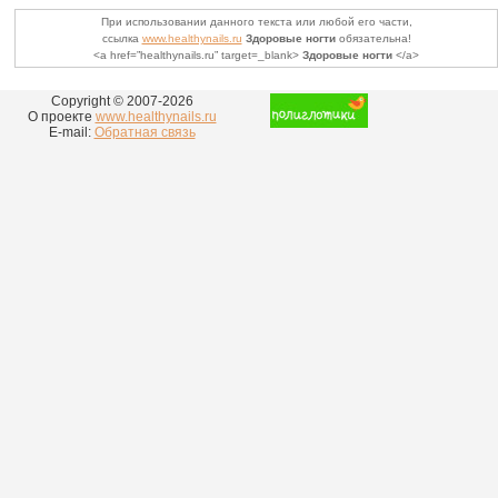
При использовании данного текста или любой его части,
ссылка
www.healthynails.ru
Здоровые ногти
обязательна!
<a href=”healthynails.ru” target=_blank>
Здоровые ногти
</a>
Copyright © 2007-
2026
О проекте
www.healthynails.ru
E-mail:
Обратная связь