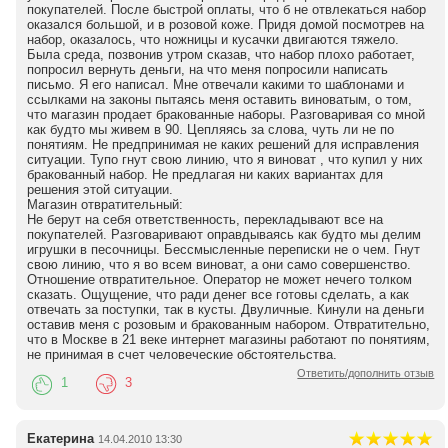
покупателей. После быстрой оплаты, что б не отвлекаться набор
оказался большой, и в розовой коже. Придя домой посмотрев на
набор, оказалось, что ножницы и кусачки двигаются тяжело.
Была среда, позвонив утром сказав, что набор плохо работает,
попросил вернуть деньги, на что меня попросили написать
письмо. Я его написал. Мне отвечали какими то шаблонами и
ссылками на законы пытаясь меня оставить виноватым, о том,
что магазин продает бракованные наборы. Разговаривая со мной
как будто мы живем в 90. Цепляясь за слова, чуть ли не по
понятиям. Не предпринимая не каких решений для исправления
ситуации. Тупо гнут свою линию, что я виноват , что купил у них
бракованный набор. Не предлагая ни каких вариантах для
решения этой ситуации.
Магазин отвратительный:
Не берут на себя ответственность, перекладывают все на
покупателей. Разговаривают оправдываясь как будто мы делим
игрушки в песочницы. Бессмысленные переписки не о чем. Гнут
свою линию, что я во всем виноват, а они само совершенство.
Отношение отвратительное. Оператор не может нечего толком
сказать. Ощущение, что ради денег все готовы сделать, а как
отвечать за поступки, так в кусты. Двуличные. Кинули на деньги
оставив меня с розовым и бракованным набором. Отвратительно,
что в Москве в 21 веке интернет магазины работают по понятиям,
не принимая в счет человеческие обстоятельства.
Ответить/дополнить отзыв
1
3
Екатерина
14.04.2010 13:30