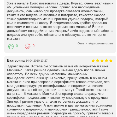
Уже в начале 12ого позвонили в дверь. Курьер, очень вежливый и
общительный молодой человек, принес все необходимые
документы, сам набор при проверке оказался именно таким,
каким я его видела на картинке в интернете, качество набора
также удовлетворило меня и приятно удивил подарок, который
был в комплекте к набору. В общемосталась крайне довольна
сервисом и ценами, а также асортиментов магазина! Если в
дальнейшем понадобится маникюрный либо педикюрный набор, в
подарок или для себя, обязательно обращусь в этот интернет-
магазин!
Ответить/дополнить отзыв
0
0
Екатерина
14.04.2010 13:27
Здравствуйте. Хотела бы оставить отзыв об интернет-магазине
Manikur-Z. Заказ решила сделать именно здесь после звонка
оператору. Во всех других магазинах маникюрных
принадлежностей либо цены аховые, проще купить в обычном
магазине либо при вопросе о сертификате товара отвечали, что
мол даннаяпродукция сертификации не подлежит и никаких
документов на неё предоставить не могут. Такой ответ немного
напрягал. В магазине Manikur-Z оператор сказала сразу, что
сертификат предоставят и книжечку специальную о продукции
Зингер. Приятно удивила такая готовность доказать, что
продукция подлинная. А при звонке в другие магазины возникали
сомнения о подлинности маникюрных принадлежностей! Также
очень порадовала реакция оператора на просьбу привезти товар в