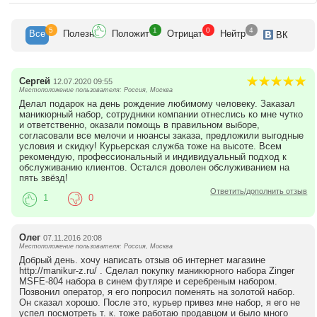
5
1
0
4
Все
Полезн
Положит
Отрицат
Нейтр
ВК
Сергей
12.07.2020 09:55
Местоположение пользователя: Россия, Москва
Делал подарок на день рождение любимому человеку. Заказал
маникюрный набор, сотрудники компании отнеслись ко мне чутко
и ответственно, оказали помощь в правильном выборе,
согласовали все мелочи и нюансы заказа, предложили выгодные
условия и скидку! Курьерская служба тоже на высоте. Всем
рекомендую, профессиональный и индивидуальный подход к
обслуживанию клиентов. Остался доволен обслуживанием на
пять звёзд!
Ответить/дополнить отзыв
1
0
Олег
07.11.2016 20:08
Местоположение пользователя: Россия, Москва
Добрый день. хочу написать отзыв об интернет магазине
http://manikur-z.ru/ . Сделал покупку маникюрного набора Zinger
MSFE-804 набора в синем футляре и серебреным набором.
Позвонил оператор, я его попросил поменять на золотой набор.
Он сказал хорошо. После это, курьер привез мне набор, я его не
успел посмотреть т. к. тоже работаю продавцом и было много