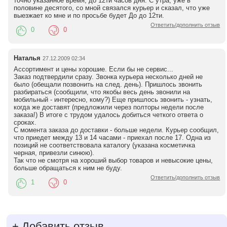
точно указанное время, до 12ти часов дня. С утра, уже в
половине десятого, со мной связался курьер и сказал, что уже
выезжает ко мне и по просьбе будет До до 12ти.
Ответить/дополнить отзыв
0
0
Наталья
27.12.2009 02:34
Ассортимент и цены хорошие. Если бы не сервис...
Заказ подтвердили сразу. Звонка курьера несколько дней не
было (обещали позвонить на след. день). Пришлось звонить
разбираться (сообщили, что якобы весь день звонили на
мобильный - интересно, кому?) Еще пришлось звонить - узнать,
когда же доставят (предложили через полторы недели после
заказа!) В итоге с трудом удалось добиться четкого ответа о
сроках.
С момента заказа до доставки - больше недели. Курьер сообщил,
что приедет между 13 и 14 часами - приехал после 17. Одна из
позиций не соответствовала каталогу (указана косметичка
черная, привезли синюю).
Так что не смотря на хороший выбор товаров и невысокие цены,
больше обращаться к ним не буду.
Ответить/дополнить отзыв
1
0
+
Добавить отзыв