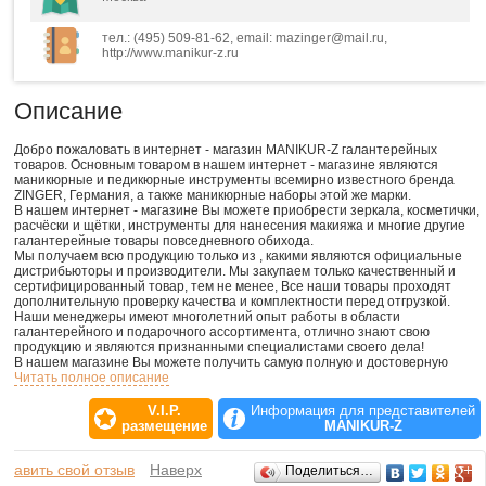
тел.: (495) 509-81-62, email: mazinger@mail.ru,
http://www.manikur-z.ru
Описание
Добро пожаловать в интернет - магазин MANIKUR-Z галантерейных
товаров. Основным товаром в нашем интернет - магазине являются
маникюрные и педикюрные инструменты всемирно известного бренда
ZINGER, Германия, а также маникюрные наборы этой же марки.
В нашем интернет - магазине Вы можете приобрести зеркала, косметички,
расчёски и щётки, инструменты для нанесения макияжа и многие другие
галантерейные товары повседневного обихода.
Мы получаем всю продукцию только из , какими являются официальные
дистрибьюторы и производители. Мы закупаем только качественный и
сертифицированный товар, тем не менее, Все наши товары проходят
дополнительную проверку качества и комплектности перед отгрузкой.
Наши менеджеры имеют многолетний опыт работы в области
галантерейного и подарочного ассортимента, отлично знают свою
продукцию и являются признанными специалистами своего дела!
В нашем магазине Вы можете получить самую полную и достоверную
информацию о любом товаре.
Читать полное описание
Мы очень надеемся, что Вам понравится совершать покупки в нашем
интернет - магазине и рады будем видеть вас ещё раз!
V.I.P.
Информация для представителей
размещение
MANIKUR-Z
Отзывы
обавить свой отзыв
Наверх
Поделиться…