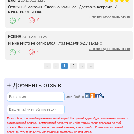
Елена
29.11.2011 12:52
Отличный магазин. Спасибо большое. Доставка вовремя. И
качество отличное.
Ответить/дополнить отзыв
0
0
КСЕНЯ
23.11.2011 11:25
И мне никто не отписался...три недели жду заказ(((
Ответить/дополнить отзыв
0
0
«
‹
1
2
›
»
+
Добавить отзыв
или
Войти
Пожалуйста, указывайте реальный e-mail адрес! На данный адрес будет отправлено письмо с
активационной ссылкой. Комментарий появится на сайте только после перехода по этой
ссылке. Нам важно знать, что вы реальный человек, а не спам-бот. Кроме того на данный
адрес вы будете получать уведомления об ответах на Ваш отзыв.