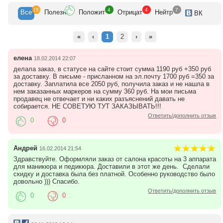
15
4
4
7
Все
Полезн
Положит
Отрицат
Нейтр
ВК
«
‹
1
2
›
»
елена
18.02.2014 22:07
делала заказ, в статусе на сайте стоит сумма 1190 руб +350 руб
за доставку. В письме - присланном на эл.почту 1700 руб =350 за
доставку. Заплатила все 2050 руб, получила заказ и не нашла в
нем заказанных маркеров на сумму 360 руб. На мои письма
продавец не отвечает и ни каких разъяснений давать не
собирается. НЕ СОВЕТУЮ ТУТ ЗАКАЗЫВАТЬ!!!
Ответить/дополнить отзыв
0
0
Андрей
16.02.2014 21:54
Здравствуйте. Оформляли заказ от салона красоты на 3 аппарата
для маникюра и педикюра. Доставили в этот же день. Сделали
скидку и доставка была без платной. Особенно руководство было
довольно ))) Спасибо.
Ответить/дополнить отзыв
0
0