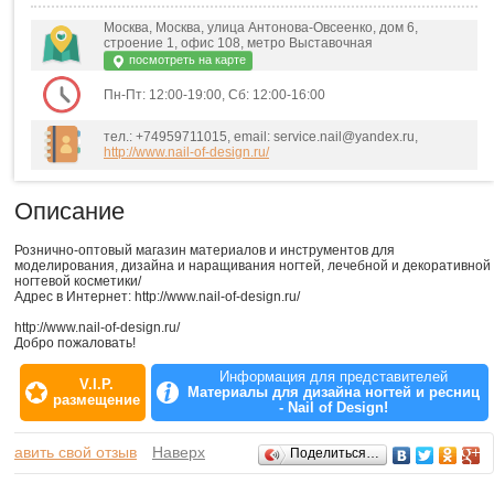
Москва, Москва, улица Антонова-Овсеенко, дом 6,
строение 1, офис 108, метро Выставочная
посмотреть на карте
Пн-Пт: 12:00-19:00, Сб: 12:00-16:00
тел.: +74959711015, email: service.nail@yandex.ru,
http://www.nail-of-design.ru/
Описание
Рознично-оптовый магазин материалов и инструментов для
моделирования, дизайна и наращивания ногтей, лечебной и декоративной
ногтевой косметики/
Адрес в Интернет: http://www.nail-of-design.ru/
http://www.nail-of-design.ru/
Добро пожаловать!
Информация для представителей
V.I.P.
Материалы для дизайна ногтей и ресниц
размещение
- Nail of Design!
Отзывы
обавить свой отзыв
Наверх
Поделиться…