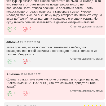
что курьер сказал, что скорее всего того не было на складе, а то
что мне на этот счет никто не предупредил никого не
волновало.Часть товара вообще не вложили в заказ. Часть
недостающего товара нашлась у курьера в сумке. Курьер
молодой мальчик, по внешнему виду которого понятно что ему на
всех до "фени", ехал пол дня и пришлось его еще и ждать. Не
буду ничего больше заказывать в данном интернет-магазине.
Ответить/дополнить отзыв
0
0
альбина
21.01.2012 21:34
заказ пришел, но не полностью. заказывала набор для
наращивание ногтей акрилом,в него входят типсы, только я их
там не обнаружила.
Ответить/дополнить отзыв
0
0
Альбина
12.01.2012 12:07
Сделала заказ, мне тоже никто не отвечает, в истории написано
"Заказ изменен ALEXANDR", что это означает, придет ли мне
заказ?
Ответить/дополнить отзыв
0
0