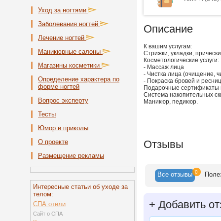
Уход за ногтями
Заболевания ногтей
Описание
Лечение ногтей
К вашим услугам:
Маникюрные салоны
Стрижки, укладки, прическ
Косметологические услуги:
Магазины косметики
- Массаж лица
- Чистка лица (очищение, ч
Определение характера по
- Покраска бровей и ресни
форме ногтей
Подарочные сертификаты н
Система накопительных ск
Вопрос эксперту
Маникюр, педикюр.
Тесты
Юмор и приколы
О проекте
Отзывы
Размещение рекламы
0
Все
отзывы
Поле
Интересные статьи об уходе за
телом:
+
Добавить от
СПА отели
Сайт о СПА