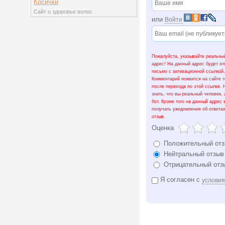
Косички
Сайт о здоровье волос
или
Войти
Пожалуйста, указывайте реальный
адрес! На данный адрес будет о
письмо с активационной ссылкой.
Комментарий появится на сайте т
после перехода по этой ссылке.
знать, что вы реальный человек, 
бот. Кроме того на данный адрес 
получать уведомления об ответа
отзыв.
Оценка
Положительный от
Нейтральный отзыв
Отрицательный отз
Я согласен с
услови