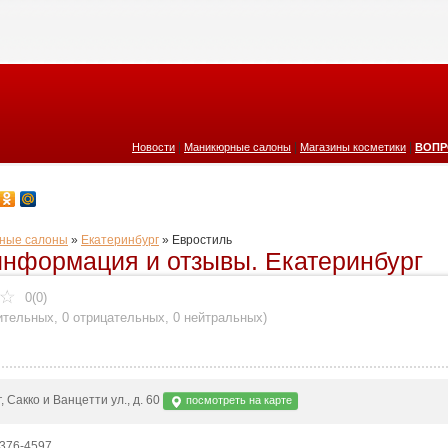
|
|
|
Новости
Маникюрные салоны
Магазины косметики
ВОПР
ные салоны
»
Екатеринбург
»
Евростиль
информация и отзывы. Екатеринбург
0(0)
ительных
,
0 отрицательных
,
0 нейтральных
)
 Сакко и Ванцетти ул., д. 60
посмотреть на карте
 376-4597