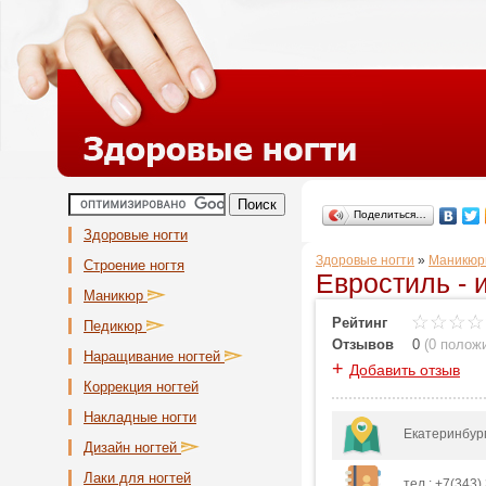
Поделиться…
Здоровые ногти
Здоровые ногти
»
Маникюр
Строение ногтя
Евростиль - 
Маникюр
Рейтинг
Педикюр
Отзывов
0
(
0 полож
Наращивание ногтей
+
Добавить отзыв
Коррекция ногтей
Накладные ногти
Екатеринбург,
Дизайн ногтей
Лаки для ногтей
тел.: +7(343)