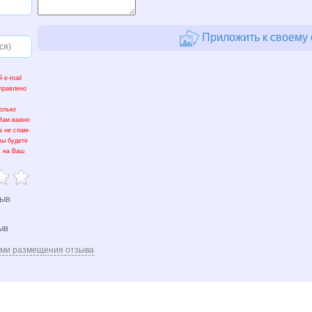
Приложить к своему 
 e-mail
тправлено
олько
 Нам важно
а не спам-
вы будете
х на Ваш
зыв
ыв
ями размещения отзыва