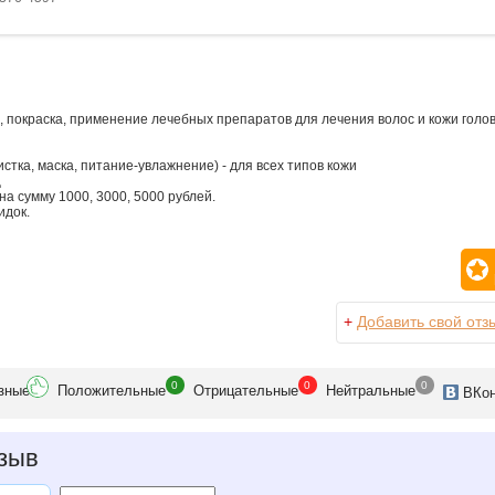
и, покраска, применение лечебных препаратов для лечения волос и кожи голо
истка, маска, питание-увлажнение) - для всех типов кожи
ц
а сумму 1000, 3000, 5000 рублей.
идок.
+
Добавить свой отз
0
0
0
зн
ые
Положит
ельные
Отрицат
ельные
Нейтр
альные
ВК
о
зыв