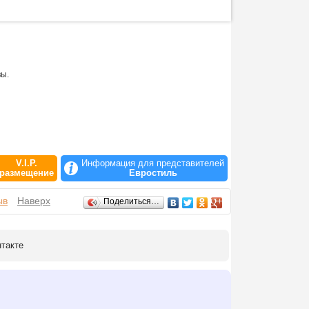
вы.
V.I.P.
Информация для представителей
размещение
Евростиль
ыв
Наверх
Поделиться…
нтакте