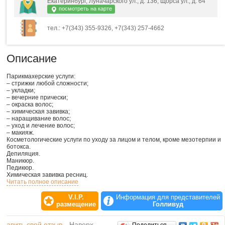
Екатеринбург, Луначарского ул., д. 136, Щорса ул., д. 64
посмотреть на карте
тел.: +7(343) 355-9326, +7(343) 257-4662
Описание
Парикмахерские услуги:
– стрижки любой сложности;
– укладки;
– вечерние прически;
– окраска волос;
– химическая завивка;
– наращивание волос;
– уход и лечение волос;
– макияж.
Косметологические услуги по уходу за лицом и телом, кроме мезотерпии и
ботокса.
Депиляция.
Маникюр.
Педикюр.
Химическая завивка ресниц.
Подарочные сертификаты на любую сумму.
Читать полное описание
Карта "любимого клиента" 5%
V.I.P.
Информация для представителей
размещение
Голливуд
обавить свой отзыв
Наверх