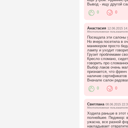
Вывод - ищу другой са
0
0
Анастасия
12.06.2015 14
Местоположение пользователя:
Посещала эти салоны у
Но вчера посетила в о
маникюром просто беда
лампу и уходит говори
Грузит проблемами сво
Кресло сломано, сидет
говорить про сломанное
Выбор лаков очень мал
признается, что френч
наличие сертификатов 
Вначале салон радовал
0
0
Светлана
08.06.2015 22:3
Местоположение пользователя:
Ходила раньше в этот 
полнейшее. Педикюр: в
ужасна, все разной фо
накладывает отвратите