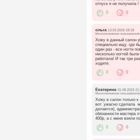
отпуск я не получила 
0
0
ольга
13.03.2016 18:19
Местоположение пользователя:
Хожу в данный салон р
специально ищу, где б
один раз - все ногти п
несколько ногтей были
работала! И так три р
ходите.
0
0
Екатерина
31.08.2015 21
Местоположение пользователя:
Хожу в салон только к
вот..ужасно сделала м
делается), администра
обязанности мастера эт
400р, а с меня взяли п
0
0