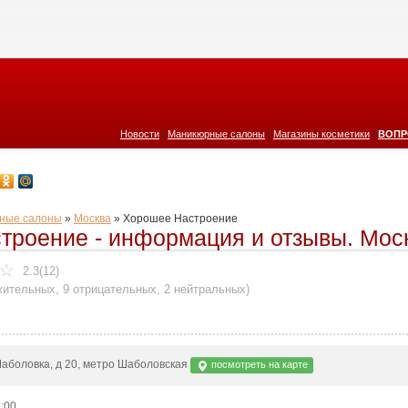
|
|
|
Новости
Маникюрные салоны
Магазины косметики
ВОПР
ные салоны
»
Москва
»
Хорошее Настроение
троение - информация и отзывы. Мос
2.3(12)
жительных
,
9 отрицательных
,
2 нейтральных
)
Шаболовка, д 20, метро Шаболовская
посмотреть на карте
2:00