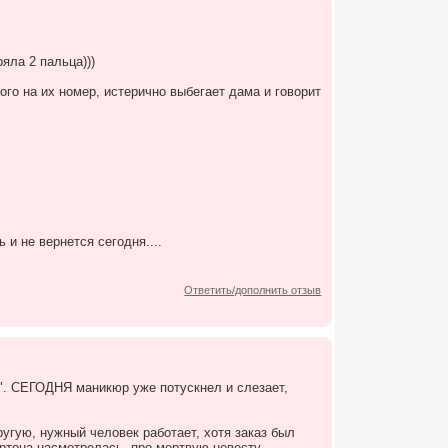
ряла 2 пальца)))
го на их номер, истерично выбегает дама и говорит
 и не вернется сегодня....
Ответить/дополнить отзыв
и". СЕГОДНЯ маникюр уже потускнел и слезает,
ругую, нужный человек работает, хотя заказ был
ртона насмотрелась, про мертвую невесту.