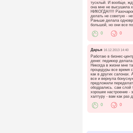
тусклый. И вообще, жд
она мне не высушила х
НИКОГДА!!!!! Разочаро
делать не советую - не
Раньше делала одновре
большой, но они все п
0
0
Дарья
16.12.2013 14:40
Работаю в бизнес-цент
денег. педикюр делала
Никогда в жизни мне т
процедуры все время с
как в других салонах. 
все и вернула бонусну
предложили переделать
ободрались. сам слой 
хорошее настроение - э
халтуру - вам как раз 
0
0