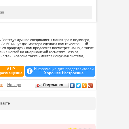
com
 Вас ждут лучшие специалисты маникюра и педикюра,
.За 60 минут два мастера сделают вам качественный
ься процедуры вам предложат посмотреть кино, а также
ния ногтей на американской косметике Jessica,
ногтей.В салоне также имеется бонусная система,
V.I.P.
Информация для представителей
размещение
Хорошее Настроение
ыв
Наверх
Поделиться…
нтакте