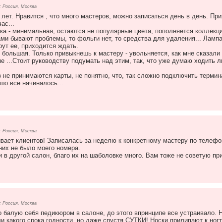
 Россия, Москва
лет. Нравится , что много мастеров, можно записаться день в день. Пр
ас...
а - минимальная, остаются не популярные цвета, пополняется коллекция
и бывают проблемы, то фольги нет, то средства для удаления... Лампа,
рут ее, приходится ждать.
большая. Только привыкнешь к мастеру - увольняется, как мне сказали 
 ...Стоит руководству подумать над этим, так, что уже думаю ходить л
 не принимаются карты, не понятно, что, так сложно подключить терми
ошо все начиналось...
 Россия, Москва
ает клиентов! Записалась за неделю к конкретному мастеру по телефону
 них не было моего номера.
 в другой салон, благо их на шаболовке много. Вам тоже не советую пр
 Россия, Москва
 балую себя педикюром в салоне, до этого впринципе все устраивало. Н
ли какого срока годности, но даже спустя СУТКИ! Носки прилипают к ног