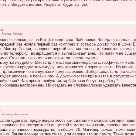
лон, либо дома делаю. Результат будет лучше.
:32
 Россия, Москва
же несколько раз на Китай-городе и на Шаболовке. Всегда оставалась 
чередной раз -взяла первый раз комплекс и остаюсь до сих пор в шоке! 
. Мастер София, наверное, первый раз видела ногти. Качаство-кошмар.
ть по телефону, возвращается и выговаривает мне, что ногти я не суши
ими. Смазала покрытие и не захотела переделывать.
ь жутко неудобно. Места для мастера маникюра катастрофически мало,
 кресло и предлагать скидку, или извинятся и переписывать. Но чинить-
, флакончики почти пустые и полу засохшие. Выбор средств для дизайна
 будет рисовать в первый раз. А другой мастер признается в отсутствии
обучения? Или просто любую гастарбайтеров берут на работу?
 хорошим настроением. Но создать не сложно-сложно удержать качест
9
 Испания, Барселона
салон один раз, вроде понравилось как сделали маникюр. Сегодня пош
 принципе так потереть пятки щеткой я могла бы и сама, вообще полное
рмы, лак нанесен неаккуратно, в общем -10. Маникюр шелак - таже песня
льно. Лампа вообще не понятная, для салона это не лампа. Такие дома м