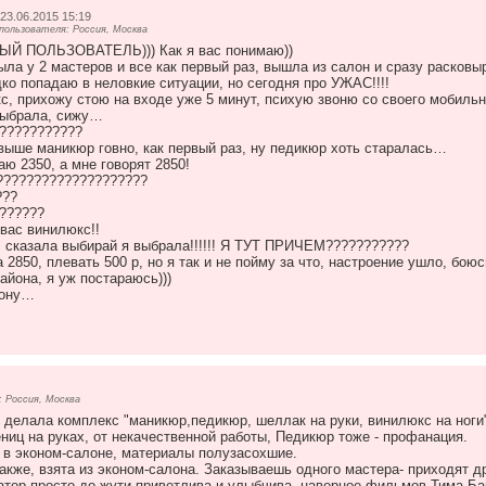
23.06.2015 15:19
ользователя: Россия, Москва
Й ПОЛЬЗОВАТЕЛЬ))) Как я вас понимаю))
ыла у 2 мастеров и все как первый раз, вышла из салон и сразу расковы
ко попадаю в неловкие ситуации, но сегодня про УЖАС!!!!
с, прихожу стою на входе уже 5 минут, психую звоню со своего мобильно
Выбрала, сижу…
??????????
 выше маникюр говно, как первый раз, ну педикюр хоть старалась…
ю 2350, а мне говорят 2850!
???????????????????
???
??????
 вас винилюкс!!
, сказала выбирай я выбрала!!!!!! Я ТУТ ПРИЧЕМ???????????
 2850, плевать 500 р, но я так и не пойму за что, настроение ушло, боюсь
айона, я уж постараюсь)))
лону…
 Россия, Москва
5) делала комплекс "маникюр,педикюр, шеллак на руки, винилюкс на ног
ниц на руках, от некачественной работы, Педикюр тоже - профанация.
к в эконом-салоне, материалы полузасохшие.
акже, взята из эконом-салона. Заказываешь одного мастера- приходят д
тор просто до жути приветлива и улыбчива, наверное фильмов Тима Ба