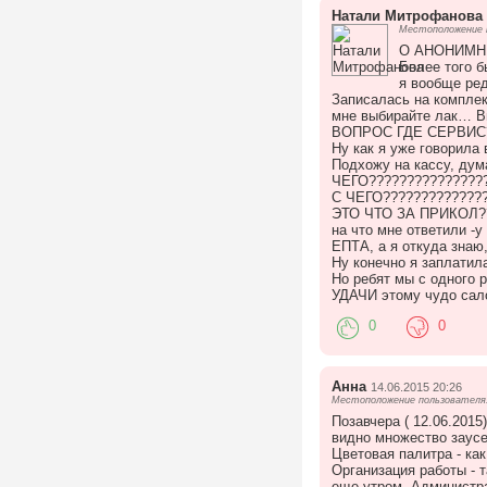
Натали Митрофанова
Местоположение п
О АНОНИМНЫ
Более того б
я вообще ред
Записалась на комплек
мне выбирайте лак… 
ВОПРОС ГДЕ СЕРВИС?
Ну как я уже говорила
Подхожу на кассу, дума
ЧЕГО????????????????
С ЧЕГО?????????????
ЭТО ЧТО ЗА ПРИКОЛ?
на что мне ответили -у
ЕПТА, а я откуда знаю
Ну конечно я заплатила
Но ребят мы с одного р
УДАЧИ этому чудо са
0
0
Анна
14.06.2015 20:26
Местоположение пользователя:
Позавчера ( 12.06.201
видно множество заусе
Цветовая палитра - ка
Организация работы - т
еще утром. Администра