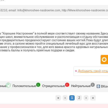
63210, email: Info@khoroshee-nastroenie.com, http://Www.khoroshee-nastroenie.
"Хорошее Настроение" в полной мере соответствует своему названию.Здесь
их школ, внимательное обслуживание и распологающая к отдыху обстановка
м предварительно продиагностируют состояние ваших ногтей.Пока будут длит
ме этого, в салоне можно пройти специальный лечебный курс для восстановле
ние у профессионалов и тех, для кого важна красота здоровых натуральных 
ливать баллы и получать приятные подарки и скидки.
+
Добавить свой отз
1
9
2
зн
ые
Положит
ельные
Отрицат
ельные
Нейтр
альные
ВК
о
«
‹
1
2
›
»