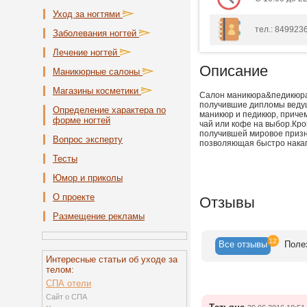
Уход за ногтями
тел.: 849923
Заболевания ногтей
Лечение ногтей
Описание
Маникюрные салоны
Магазины косметики
Салон маникюра&педикюра 
получившие дипломы ведущ
Определение характера по
маникюр и педикюр, приче
форме ногтей
чай или кофе на выбор.Кро
получившей мировое призна
Вопрос эксперту
позволяющая быстро накап
Тесты
Юмор и приколы
О проекте
Отзывы
Размещение рекламы
12
Все
отзывы
Поле
Интересные статьи об уходе за
телом:
СПА отели
Сайт о СПА