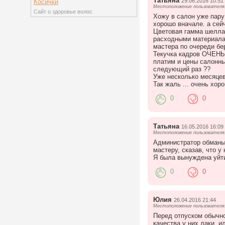
Татьяна
29.06.2016 10:51
Косички
Местоположение пользователя:
Сайт о здоровье волос
Хожу в салон уже пару 
хорошо вначале. а сейч
Цветовая гамма шеллак
расходными материалам
мастера по очереди бе
Текучка кадров ОЧЕНЬ 
платим и цены салонные
следующий раз ??
Уже несколько месяцев
Так жаль ... очень хор
0
0
Татьяна
16.05.2016 16:09
Местоположение пользователя:
Администратор обманыв
мастеру, сказав, что у
Я была вынуждена уйти
0
0
Юлия
26.04.2016 21:44
Местоположение пользователя:
Перед отпуском обычно
качества у них лаки, и