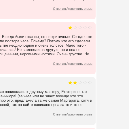
Ответить/дополнить отзыв
. Всегда были нюансы, но не критичные. Сегодня же
яло полтора часа! Почему? Потому что его сделали
ытие неодноподное и очень толстое. Мало того -
чалась! Ее заменяли на другую, но и она не
рощенными, неровными ногтями. Очень грустно. Не
Ответить/дополнить отзыв
аз записалась к другому мастеру, Екатерине, так
аникюра! (забыла или не знает вообще что это
про это, предлажила та же самая Маргарита, хотя в
вей, так на сайте написано цена за то и то по
Ответить/дополнить отзыв