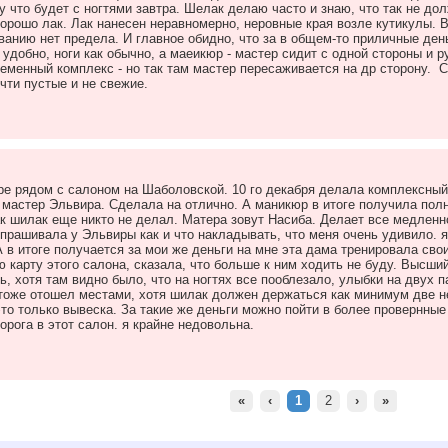
у что будет с ногтями завтра. Шелак делаю часто и знаю, что так не до
орошо лак. Лак нанесен неравномерно, неровные края возле кутикулы. В
ванию нет предела. И главное обидно, что за в общем-то приличные де
 удобно, ноги как обычно, а маеикюр - мастер сидит с одной стороны и р
менный комплекс - но так там мастер пересаживается на др сторону. Са
очти пустые и не свежие.
ре рядом с салоном на Шаболовской. 10 го декабря делала комплексный
 мастер Эльвира. Сделала на отлично. А маникюр в итоге получила полн
ак шилак еще никто не делал. Матера зовут Насиба. Делает все медленно
прашивала у Эльвиры как и что накладывать, что меня очень удивило. я
А в итоге получается за мои же деньги на мне эта дама тренировала св
ю карту этого салона, сказала, что больше к ним ходить не буду. Высш
, хотя там видно было, что на ногтях все пооблезало, улыбки на двух 
тоже отошел местами, хотя шилак должен держаться как минимум две не
то только вывеска. За такие же деньги можно пойти в более провернные 
дорога в этот салон. я крайне недовольна.
«
‹
1
2
›
»