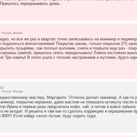
! Пришлось перекрашивать дома...
 Россия, Москва
едко, но все же раз в квартал точно записываюсь на маникюр и педикюр
ы поделиться впечатлениями! Покрытие шилак, только покрытие (!!!) зан
окрылить пузырями, лак поплыл волнами, сняли и покрыли еще раз - покр
 смазаны лампой, пришлось опять переделывать! Лампа постоянно выклю
аза! Три лампы! В итоге ушла с плохим настроением и жуткими, будто на
:47
 Россия, Москва
 единственному мастеру, Маргарите. Отлично делает маникюр. А как-то р
аникюр, покрытие неровное, даже маслом не помазала кутикулу после м
тор Ирина в первые разы предлагала кофе, чай, а потом и вовсе забыла 
о не входит. И решила я там как-то сделать коррекцию и окрашивание бро
о 800!!! Если найду салон лучше, буду ходить туда.