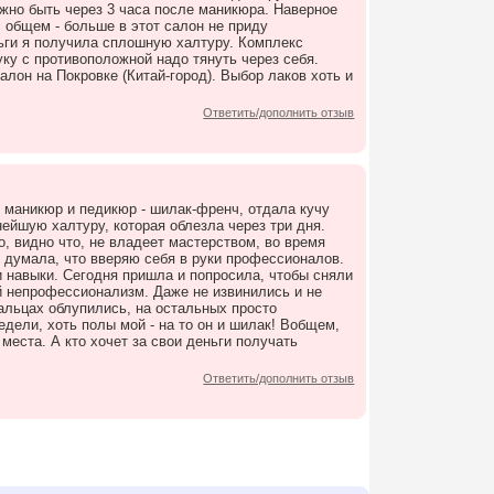
лжно быть через 3 часа после маникюра. Наверное
 общем - больше в этот салон не приду
ньги я получила сплошную халтуру. Комплекс
уку с противоположной надо тянуть через себя.
лон на Покровке (Китай-город). Выбор лаков хоть и
Ответить/дополнить отзыв
 маникюр и педикюр - шилак-френч, отдала кучу
ейшую халтуру, которая облезла через три дня.
, видно что, не владеет мастерством, во время
 думала, что вверяю себя в руки профессионалов.
ои навыки. Сегодня пришла и попросила, чтобы сняли
ий непрофессионализм. Даже не извинились и не
пальцах облупились, на остальных просто
дели, хоть полы мой - на то он и шилак! Вобщем,
места. А кто хочет за свои деньги получать
Ответить/дополнить отзыв