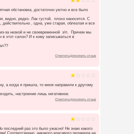
иятная обстановка, достаточно уютно и все было
, видно, редко. Лак густой, плохо наносится. С
 действительно , одна, уже старая, облезлая и все
из-за низкой и не своевременной з/п. Причем мы
и в этот салон? И к кому записываться в
нал??
Ответить/дополнить отзыв
, а когда я пришла, то меня направили к другому
иходить, настроение лишь негативное.
Ответить/дополнить отзыв
о последний раз это было ужасно! Не знаю какого
тям! Соответсвенно, никакого красивого педикюра на