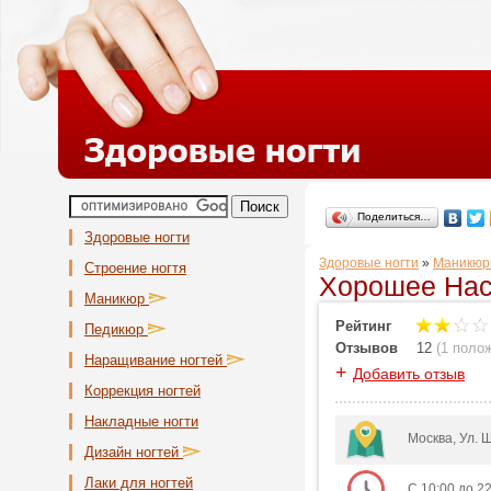
Поделиться…
Здоровые ногти
Здоровые ногти
»
Маникюр
Строение ногтя
Хорошее Нас
Маникюр
Рейтинг
Педикюр
Отзывов
12
(
1 поло
Наращивание ногтей
+
Добавить отзыв
Коррекция ногтей
Накладные ногти
Москва, Ул. 
Дизайн ногтей
Лаки для ногтей
С 10:00 до 2