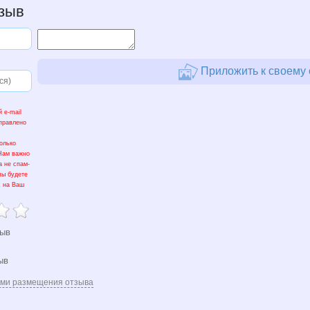
зыв
Приложить к своему 
 e-mail
тправлено
олько
 Нам важно
а не спам-
вы будете
х на Ваш
зыв
ыв
ями размещения отзыва