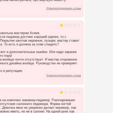
Ответить/дополнить отзыв
довольна мастером Асмик.
Если педикюр достоин хорошей оценки, то с
 Покрытие шеллак неровное, пузыри, мастер ставит
ла. То есть я должна за этим следить?
 вот и дополнительные ошибки. Или надо заранее
то пора!
 вообще почти отсутствует. И мастер откровенно
 опыта дизайна вообще. Руководство не проверяет
во и репутацию.
Ответить/дополнить отзыв
ла на комплекс маникюр-педикюр. Разочарование
 отсутсвие салонного педикюра. Форма ногтей
. Девочка явно не уверенно делает маникюр, лак
ожно иметь, но не в салоне. На одной руке лак