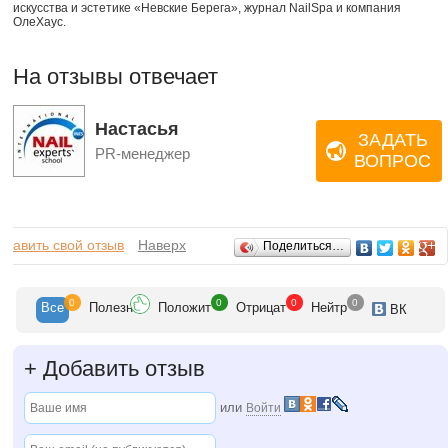
искусства и эстетике «Невские Берега», журнал NailSpa и компания
ОлеХаус.
На отзывы отвечает
Настасья
ЗАДАТЬ
PR-менеджер
ВОПРОС
Отзывы
обавить свой отзыв
Наверх
Поделиться…
0
0
0
0
Все
Полезн
Положит
Отрицат
Нейтр
ВК
+
Добавить отзыв
или
Войти