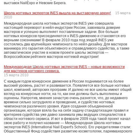
выставок NailExpo и Невские Берега.
Школа ногтевых экспертов INES вышла на выставочную арену!
15 марта
2010
Международная школа ногтевых экспертов INES уже совершила
настоящий переворот в нейл-индустрии России, завоевала доверие
мастеров и успешно выполняет поставленные задачи. Все больше
ногтевых конкурсов присоединяются к INES-движению и становятся его
верными союзниками! В феврале 2010 года под эгидой INES уже
состоялись два крупнейших чемпионата по нейл-дизайну. Для мастеров
маникюра это гарантия объективного и справедливого судейства, а также
автоматическое участие в новом проекте школы экспертов —
Всероссийском рейтинге мастеров ногтевой индустрии!
Международная Школа ногтевых экспертов INES – новые возможности
для мастеров ногтевого сервиса.
15 марта 2010
С каждым годом конкурсное движение в России поднимается на более
высокий уровень, растет и развивается. Появляется все больше ногтевых
школ, компаний, авторских программ. И далеко не все школы имеют общий
взгляд на конкурсные ногти, на то, как они должны быть выполнены и
оценены. Напротив, мнения зачастую очень разнятся, что, до недавнего
времени сильно затрудняло и проведение, и судейство ногтевых
чемпионатов различного уровня. Идея создания объединенной
организации, которая взяла бы на себя задачу стандартизации правил и
критериев судейства уже давно занимала умы ведущих специалистов в
области ногтевого сервиса. И вот в феврале 2009 года такой проект начал
свою работу и получил название — Международная Школа ногтевых
экспертов INES (International Nail Expert's School). Его учредителями стали:
Общественный Фонд содействия развитию косметологии, парикмахерского