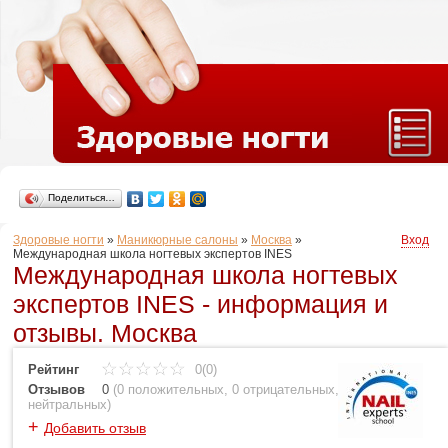
Поделиться…
Здоровые ногти
»
Маникюрные салоны
»
Москва
»
Вход
Международная школа ногтевых экспертов INES
Международная школа ногтевых
экспертов INES - информация и
отзывы. Москва
Рейтинг
0(0)
Отзывов
0
(
0 положительных
,
0 отрицательных
,
0
нейтральных
)
+
Добавить отзыв