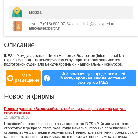
Москва
тел.: +7 (916) 803-97-24, email: info@nailexpert.ru,
http://nailexpert.ru/
Описание
INES – Международная Школа Ногтевых Экспертов (International Nail
Experts' School) – некоммерческая структура, которая занимается
подготовкой судей для международных и национальных конкурсов.
Информация для представителей
V.I.P.
Международная школа ногтевых
размещение
экспертов INES
Новости фирмы
Первые данные «Всероссийского рейтинга мастеров маникюра» уже
опубликованы!
15 марта 2010
Новейший проект Школы ногтевых экспертов INES «Рейтинг мастеров»
стартовал в феврале этого года, когда начались главные соревнования
страны, и уже дал первые результаты. Первооткрывателями проекта стали
мастера, которые приняли участие в конкурсах, проводимых в рамках