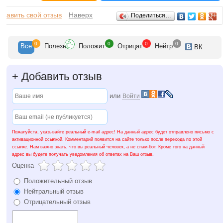
терапии, уходу, окрашиванию волос выполняются на основе
специализированных средств ведущих мировых брендов - Kerastase,
Отзывы
обавить свой отзыв
L’Oreal. Процедуры косметологического кабинета осуществляются с
Наверх
Поделиться…
использованием препаратов Swissdermyl, Holy Land Cosm., La Sante. В Red
Lodge можно воплотить любые свои beauty-идеи в жизнь!Рассказывать
можно много, но, наверное, лучше самому все увидеть и убедиться в том,
что такого больше нет нигде!
0
0
0
0
Все
Полезн
Положит
Отрицат
Нейтр
ВК
+
Добавить отзыв
или
Войти
Пожалуйста, указывайте реальный e-mail адрес! На данный адрес будет отправлено письмо с
активационной ссылкой. Комментарий появится на сайте только после перехода по этой
ссылке. Нам важно знать, что вы реальный человек, а не спам-бот. Кроме того на данный
адрес вы будете получать уведомления об ответах на Ваш отзыв.
Оценка
Положительный отзыв
Нейтральный отзыв
Отрицательный отзыв