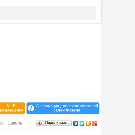
V.I.P.
Информация для представителей
размещение
салон Фрезия
ыв
Наверх
Поделиться…