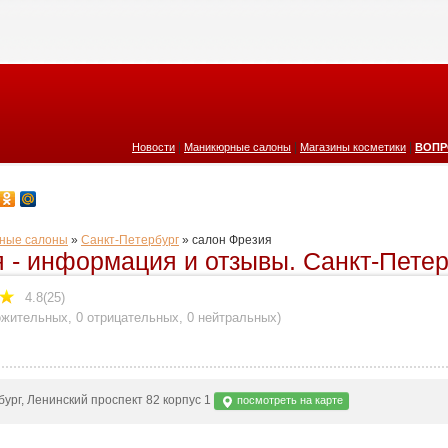
|
|
|
Новости
Маникюрные салоны
Магазины косметики
ВОПР
ные салоны
»
Санкт-Петербург
»
салон Фрезия
 - информация и отзывы. Санкт-Петер
4.8(25)
ожительных
,
0 отрицательных
,
0 нейтральных
)
ург, Ленинский проспект 82 корпус 1
посмотреть на карте