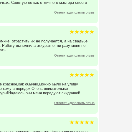
чках. Советую ее как отличного мастера своего
Ответить/дополнить отзыв
мкие, отрастить их не получается, а на свадьбе
 Работу выполнила аккуратно, ни разу меня не
ать.
Ответить/дополнить отзыв
е красное,как обычно,можно было на улицу
ю кожу в порядок.Очень внимательная
едуры!Надеюсь они меня порадуют скидочной
Ответить/дополнить отзыв
а очень хорошо, аккуратно. Еще и рисунок очень