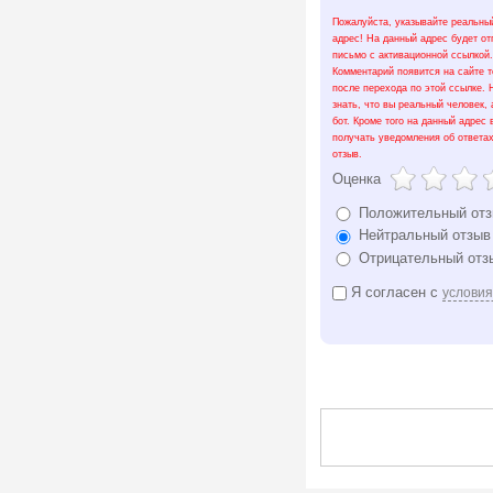
Пожалуйста, указывайте реальный
адрес! На данный адрес будет о
письмо с активационной ссылкой.
Комментарий появится на сайте т
после перехода по этой ссылке.
знать, что вы реальный человек, 
бот. Кроме того на данный адрес 
получать уведомления об ответа
отзыв.
Оценка
Положительный от
Нейтральный отзыв
Отрицательный отз
Я согласен с
услови