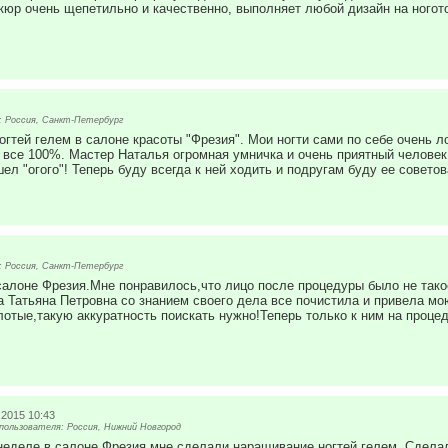
кюр очень щепетильно и качественно, выполняет любой дизайн на ногото
 Россия, Санкт-Петербург
гтей гелем в салоне красоты "Фрезия". Мои ногти сами по себе очень ло
 все 100%. Мастер Наталья огромная умничка и очень приятный человек.
л "огого"! Теперь буду всегда к ней ходить и подругам буду ее советов
 Россия, Санкт-Петербург
салоне Фрезия.Мне понравилось,что лицо после процедуры было не тако
 Татьяна Петровна со знанием своего дела все почистила и привела мо
лотые,такую аккуратность поискать нужно!Теперь только к ним на проц
.2015 10:43
ользователя: Россия, Нижний Новгород
еделе в салоне Фрезия мне сделали наращивание ногтей гелем. Сделал