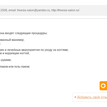
2508, email: freesia-salon@yandex.ru, http://freesia-salon.ru/
лона входят следующие процедуры:
ованный маникюр;
;
ие и лечебные мероприятия по уходу за ногтями;
 и коррекции ногтей;
 руками;
аком или гель-лаком;
+
Добавить свой отз