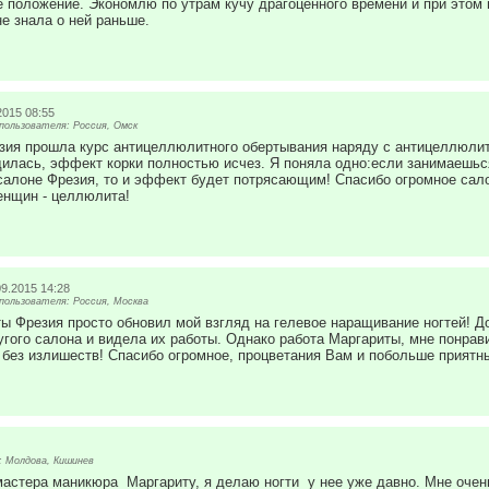
 положение. Экономлю по утрам кучу драгоценного времени и при этом 
е знала о ней раньше.
2015 08:55
ользователя: Россия, Омск
зия прошла курс антицеллюлитного обертывания наряду с антицеллюлит
илась, эффект корки полностью исчез. Я поняла одно:если занимаешьс
 салоне Фрезия, то и эффект будет потрясающим! Спасибо огромное сало
енщин - целлюлита!
09.2015 14:28
ользователя: Россия, Москва
ы Фрезия просто обновил мой взгляд на гелевое наращивание ногтей! Д
гого салона и видела их работы. Однако работа Маргариты, мне понрав
 без излишеств! Спасибо огромное, процветания Вам и побольше приятн
 Молдова, Кишинев
мастера маникюра Маргариту, я делаю ногти у нее уже давно. Мне очень