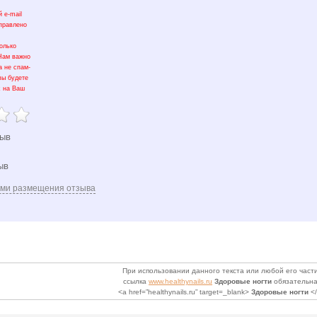
 e-mail
тправлено
олько
 Нам важно
а не спам-
вы будете
х на Ваш
зыв
ыв
ями размещения отзыва
При использовании данного текста или любой его части
ссылка
www.healthynails.ru
Здоровые ногти
обязательна
<a href=”healthynails.ru” target=_blank>
Здоровые ногти
</