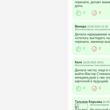
порезала, делает мани
дела.
0
0
Венера
10.06.2015 12:33
Местоположение пользователя:
Делала наращивание но
хотелось выглядеть на
порезала, маникюр выше
0
0
Катя
16.05.2015 18:51
Местоположение пользователя:
Делала чистку лица в 
выйти.Мастер Стяжкина
женщина,руки у нее зо
карточкой в будущем)
0
0
Татьяна Корьева
04.05
Местоположение п
На прошлой н