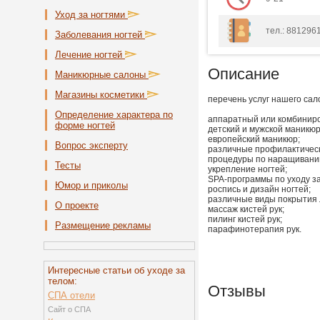
Уход за ногтями
тел.: 8812961
Заболевания ногтей
Лечение ногтей
Описание
Маникюрные салоны
Магазины косметики
перечень услуг нашего са
Определение характера по
аппаратный или комбинир
форме ногтей
детский и мужской маникюр
европейский маникюр;
Вопрос эксперту
различные профилактическ
процедуры по наращиванию
Тесты
укрепление ногтей;
SPA-программы по уходу за
Юмор и приколы
роспись и дизайн ногтей;
различные виды покрытия л
О проекте
массаж кистей рук;
пилинг кистей рук;
Размещение рекламы
парафинотерапия рук.
Интересные статьи об уходе за
телом:
Отзывы
СПА отели
Сайт о СПА