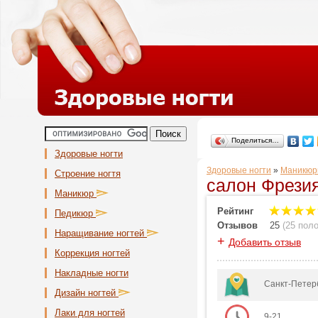
Поделиться…
Здоровые ногти
Здоровые ногти
»
Маникюр
Строение ногтя
салон Фрезия
Маникюр
Рейтинг
Педикюр
Отзывов
25
(
25 пол
Наращивание ногтей
+
Добавить отзыв
Коррекция ногтей
Накладные ногти
Санкт-Петерб
Дизайн ногтей
Лаки для ногтей
9-21