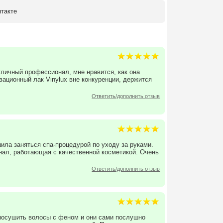
нтакте
тличный профессионал, мне нравится, как она
вационный лак Vinylux вне конкуренции, держится
Ответить/дополнить отзыв
шила заняться спа-процедурой по уходу за руками.
ал, работающая с качественной косметикой. Очень
Ответить/дополнить отзыв
 посушить волосы с феном и они сами послушно