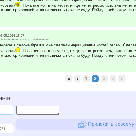
рисовали
. Пока все ногти на месте, нигде не потрескались, вид не пот
о мастер хороший и ногти снимать пока не буду. Пойду к ней потом на к
03.05.2015 15:27
ользователя: Россия, Владивосток
еделе в салоне Фрезия мне сделали наращивание ногтей гелем. Сделал
рисовали
. Пока все ногти на месте, нигде не потрескались, вид не пот
о мастер хороший и ногти снимать пока не буду. Пойду к ней потом на к
«
‹
1
2
3
›
»
зыв
Приложить к своему 