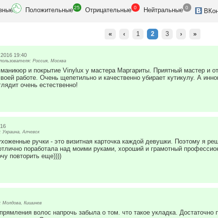
25
0
0
зн
ые
Положит
ельные
Отрицат
ельные
Нейтр
альные
ВК
о
«
‹
1
2
3
›
»
.2016 19:40
ользователя: Россия, Москва
маникюр и покрытие Vinylux у мастера Маргариты. Приятный мастер и о
своей работе. Очень щепетильно и качественно убирает кутикулу. А инно
лядит очень естественно!
:16
 Украина, Алчевск
ухоженные ручки - это визитная карточка каждой девушки. Поэтому я ре
тлично поработала над моими руками, хороший и грамотный профессион
чу повторить еще))))
 Молдова, Кишинев
прямления волос напрочь забыла о том. что такое укладка. Достаточно