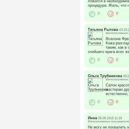
ложатся в необходимое
процедура. Жаль, что н
0
0
Татьяна Рытова
03.10.
Местоположение п
Всалоне Фре
Кожа разглад
таким, как в
злейшего врага всех ж
0
0
Ольга Трубникова
09.
Местоположение п
Салон красот
мастерам дру
естественно,
0
0
Инна
05.08.2015 11:15
Местоположение пользователя:
Не могу не похвалить 