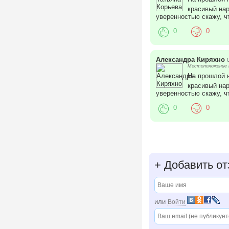
красивый на
уверенностью скажу, чт
0
0
Александра Киряхно
Местоположение п
На прошлой н
красивый на
уверенностью скажу, чт
0
0
+
Добавить от
или
Войти