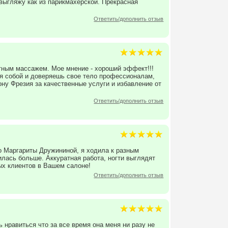
выгляжу как из парикмахерской. Прекрасная
Ответить/дополнить отзыв
ным массажем. Мое мнение - хороший эффект!!!
я собой и доверяешь свое тело профессионалам,
ну Фрезия за качественные услуги и избавление от
Ответить/дополнить отзыв
о Маргариты Дружининой, я ходила к разным
илась больше. Аккуратная работа, ногти выглядят
ых клиентов в Вашем салоне!
Ответить/дополнить отзыв
 нравиться что за все время она меня ни разу не