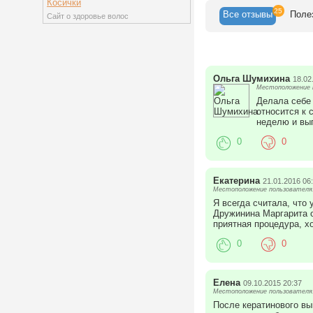
Косички
25
Все
отзывы
Поле
Сайт о здоровье волос
Ольга Шумихина
18.02
Местоположение п
Делала себе 
относится к 
неделю и выг
0
0
Екатерина
21.01.2016 06
Местоположение пользователя:
Я всегда считала, что 
Дружинина Маргарита о
приятная процедура, хо
0
0
Елена
09.10.2015 20:37
Местоположение пользователя:
После кератинового вы