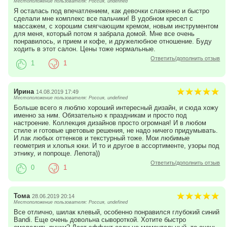
Местоположение пользователя: Россия, undefined
Я осталась под впечатлением, как девочки слаженно и быстро
сделали мне комплекс все пальчики! В удобном кресел с
массажем, с хорошим смягчающим кремом, новым инструментом
для меня, который потом я забрала домой. Мне все очень
понравилось, и прием и кофе, и дружелюбное отношение. Буду
ходить в этот салон. Цены тоже нормальные.
Ответить/дополнить отзыв
1
1
Ирина
14.08.2019 17:49
Местоположение пользователя: Россия, undefined
Больше всего я люблю хороший интересный дизайн, и сюда хожу
именно за ним. Обязательно к праздникам и просто под
настроение. Коллекция дизайнов просто огромная! И в любом
стиле и готовые цветовые решения, не надо ничего придумывать.
И лак любых оттенков и текстурный тоже. Мои любимые
геометрия и хлопья юки. И то и другое в ассортименте, узоры под
этнику, и попроще. Лепота))
Ответить/дополнить отзыв
0
1
Тома
28.06.2019 20:14
Местоположение пользователя: Россия, undefined
Все отлично, шилак клевый, особенно понравился глубокий синий
Bandi. Еще очень довольна сывороткой. Хотите быстро