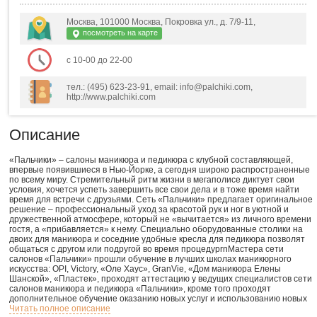
Москва, 101000 Москва, Покровка ул., д. 7/9-11,
посмотреть на карте
с 10-00 до 22-00
тел.: (495) 623-23-91, email: info@palchiki.com,
http://www.palchiki.com
Описание
«Пальчики» – салоны маникюра и педикюра с клубной составляющей,
впервые появившиеся в Нью-Йорке, а сегодня широко распространенные
по всему миру. Стремительный ритм жизни в мегаполисе диктует свои
условия, хочется успеть завершить все свои дела и в тоже время найти
время для встречи с друзьями. Сеть «Пальчики» предлагает оригинальное
решение – профессиональный уход за красотой рук и ног в уютной и
дружественной атмосфере, который не «вычитается» из личного времени
гостя, а «прибавляется» к нему. Специально оборудованные столики на
двоих для маникюра и соседние удобные кресла для педикюра позволят
общаться с другом или подругой во время процедурrnМастера сети
салонов «Пальчики» прошли обучение в лучших школах маникюрного
искусства: OPI, Victory, «Оле Хаус», GranVie, «Дом маникюра Елены
Шанской», «Пластек», проходят аттестацию у ведущих специалистов сети
салонов маникюра и педикюра «Пальчики», кроме того проходят
дополнительное обучение оказанию новых услуг и использованию новых
инновационных и оригинальных продуктов для SPA процедур и
Читать полное описание