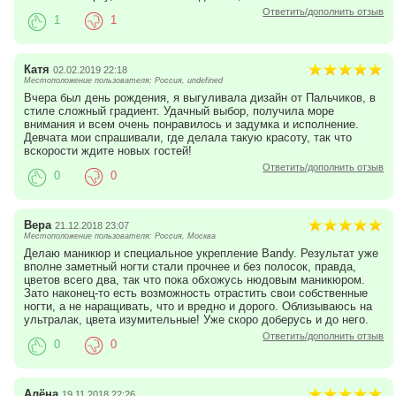
Ответить/дополнить отзыв
1
1
Катя
02.02.2019 22:18
Местоположение пользователя: Россия, undefined
Вчера был день рождения, я выгуливала дизайн от Пальчиков, в
стиле сложный градиент. Удачный выбор, получила море
внимания и всем очень понравилось и задумка и исполнение.
Девчата мои спрашивали, где делала такую красоту, так что
вскорости ждите новых гостей!
Ответить/дополнить отзыв
0
0
Вера
21.12.2018 23:07
Местоположение пользователя: Россия, Москва
Делаю маникюр и специальное укрепление Bandy. Результат уже
вполне заметный ногти стали прочнее и без полосок, правда,
цветов всего два, так что пока обхожусь нюдовым маникюром.
Зато наконец-то есть возможность отрастить свои собственные
ногти, а не наращивать, что и вредно и дорого. Облизываюсь на
ультралак, цвета изумительные! Уже скоро доберусь и до него.
Ответить/дополнить отзыв
0
0
Алёна
19.11.2018 22:26