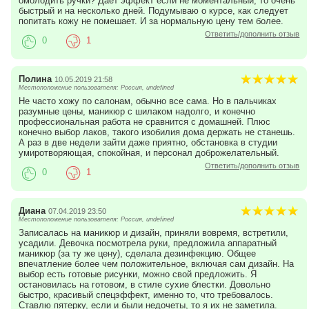
омолодить ручки? Дает эффект если не моментальный, то очень
быстрый и на несколько дней. Подумываю о курсе, как следует
попитать кожу не помешает. И за нормальную цену тем более.
Ответить/дополнить отзыв
0
1
Полина
10.05.2019 21:58
Местоположение пользователя: Россия, undefined
Не часто хожу по салонам, обычно все сама. Но в пальчиках
разумные цены, маникюр с шилаком надолго, и конечно
профессиональная работа не сравнится с домашней. Плюс
конечно выбор лаков, такого изобилия дома держать не станешь.
А раз в две недели зайти даже приятно, обстановка в студии
умиротворяющая, спокойная, и персонал доброжелательный.
Ответить/дополнить отзыв
0
1
Диана
07.04.2019 23:50
Местоположение пользователя: Россия, undefined
Записалась на маникюр и дизайн, приняли вовремя, встретили,
усадили. Девочка посмотрела руки, предложила аппаратный
маникюр (за ту же цену), сделала дезинфекцию. Общее
впечатление более чем положительное, включая сам дизайн. На
выбор есть готовые рисунки, можно свой предложить. Я
остановилась на готовом, в стиле сухие блестки. Довольно
быстро, красивый спецэффект, именно то, что требовалось.
Ставлю пятерку, если и были недочеты, то я их не заметила.