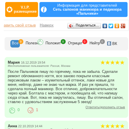
моделирования ногтей.Салоны маникюра и педикюра «Пальчики» -
профессиональный уход за красотой рук и ног в уютной и дружественной
Информация для представителей
V.I.P.
атмосфере!rnМастера сети салонов «Пальчики» прошли обучение в
Сеть салонов маникюра и педикюра
размещение
лучших школах маникюрного искусства: OPI, Victory, «Оле Хаус», GranVie,
«Пальчики»
«Дом маникюра Елены Шанской», «Пластек», проходят аттестацию у
ведущих специалистов сети салонов маникюра и педикюра «Пальчики»,
Отзывы
обавить свой отзыв
кроме того проходят дополнительное обучение оказанию новых услуг и
Наверх
Поделиться…
использованию новых инновационных и оригинальных продуктов для SPA
процедур и моделирования ногтей.Салоны маникюра и педикюра
«Пальчики» - профессиональный уход за красотой рук и ног в уютной и
дружественной атмосфере!
9
9
0
0
Все
Полезн
Положит
Отрицат
Нейтр
ВК
Мария
16.12.2019 19:54
Местоположение пользователя: Россия, Москва
После Пальчиков пишу по горячему, пока не забыла. Сделали
ремонт обломанного ногтя, все заново покрыли классным
персиковым лаком – изумительный оттенок, лаки новые для
меня, нейлор, даже не знаю чья марка. И раз уж пришла, то
сделала полный маникюр. Все отлично, доброжелательности
через край. Болтала с мастером, и пообещала ей, что напишу
сюда отзыв. Вот, пока не закрутилась, пишу. Вы отличный салон,
ставлю с удовольствием заслуженные 5 звезд!
Ответить/дополнить отзыв
0
1
Анна
22.10.2019 14:44