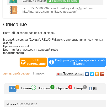
Цветной бульвар
посмотреть на карте
тел.: +79150803007, email: zvetnoy.salon@gmail.com,
http://my.mail.ru/community/zvetnoy.salon/
Описание
Цветной (с) салон для ярких (с) людей.
Мы любим сериал "Друзья", RELAX FM, яркие впечатления и позитивных
людей.
Приходите в гости!
Цветная (с) атмосфера и хороший кофе
гарантирован))
V.I.P.
Информация для представителей
размещение
Валерия
Отзывы
обавить свой отзыв
Наверх
Поделиться…
1
0
0
1
Все
Полезн
Положит
Отрицат
Нейтр
ВК
Ирина
21.01.2010 17:10