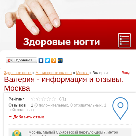
Поделиться…
Здоровые ногти
»
Маникюрные салоны
»
Москва
»
Валерия
Вход
Валерия - информация и отзывы.
Москва
Рейтинг
0(1)
Отзывов
1
(
0 положительных
,
0 отрицательных
,
1
нейтральных
)
+
Добавить отзыв
Москва, Малый Сухаревский переулок,дом 7, метро