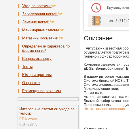
Уход за ногтями
Круглосуточ
Заболевания ногтей
тел.: 8 (812) 
Лечение ногтей
Маникюрные салоны
Описание
Магазины косметики
Определение характера по
«Антураж» - известная ро
форме ногтей
осуществляется подготовк
головной офис которой на
Вопрос эксперту
Компания занимается про
Тесты
EDGE (Великобритания), 
Юмор и приколы
В нашем интернет-магазин
Система биогелей NOBILIT
О проекте
Система экспресс наращива
Моделирующие гели;
Размещение рекламы
Термо-гели;
Акриловая система в палит
Большой выбор качественн
Профессиональная продукц
Интересные статьи об уходе за
Читать полное описание
телом:
СПА отели
Сайт о СПА