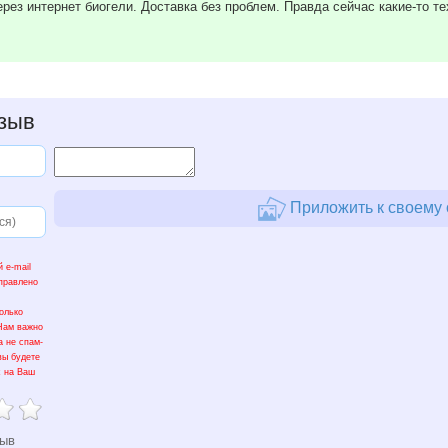
рез интернет биогели. Доставка без проблем. Правда сейчас какие-то те
зыв
Приложить к своему 
 e-mail
тправлено
олько
 Нам важно
а не спам-
вы будете
х на Ваш
зыв