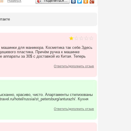
ыв
Наверх
Поделиться…
нтакте
" машинки для маникюра. Косметика так себе.Здесь
дешевого пластика. Причём ручка к машинке
 аппараты за 30$ с доставкой из Китая. Теперь
Ответить/дополнить отзыв
ысканно, красиво, чисто. Апартаменты стилизованы
l.ru/hotel/russia/st_petersburg/anturazh/. Кухня
Ответить/дополнить отзыв