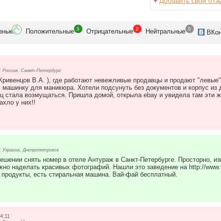
+
Добавить свой отз
3
2
0
зн
ые
Положит
ельные
Отрицат
ельные
Нейтр
альные
ВК
о
 Россия, Санкт-Петербург
Кривенцов В.А. ), где работают невежливые продавцы и продают "левые
 машинку для маникюра. Хотели подсунуть без документов и корпус из 
ец стала возмущаться. Пришла домой, открыла ebay и увидела там эти же
ахло у них!!
 Украина, Днепропетровск
ешении снять номер в отеле Антураж в Санкт-Петербурге. Просторно, из
но наделать красивых фотографий. Нашли это заведение на http://www.trave
 продукты, есть стиральная машина. Вай-фай бесплатный.
4:11