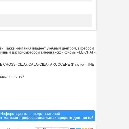
й. Также компания владеет учебным центром, в котором
люзивным дистрибьютором американской фирмы «LE CHAT»,
UE CROSS (США), CALA (США), ARCOCERE (Италия), THE
ивания ногтей:
Информация для представителей
ет-магазин профессиональных средств для ногтей