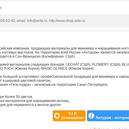
но
929-02-40, email: info@antu.ru, http://www.shop.antu.ru
ссийская компания, продающая материалы для маникюра и наращивания ногте
а ногтевых мастеров. На территории всей России «Антураж» является экск
ходится в Сан-Франциско (Калифорния, США).
дажей материалов следующих брендов: LECHAT (США), FLOWERY (США), BL
BIO TUCH (Южная Корея), MAGIC GLANCE (Южная Корея)
е большой ассортимент профессиональной продукции для маникюра и наращ
Y в широкой цветовой палитре;
ния «Гель-пудра» - эксклюзив на территории Санкт-Петербурга;
ре более 50 цветов;
ых материалов для наращивания ресниц;
ия для перманента и многое другое.
V.I.P.
размещение
Антураж - интерн