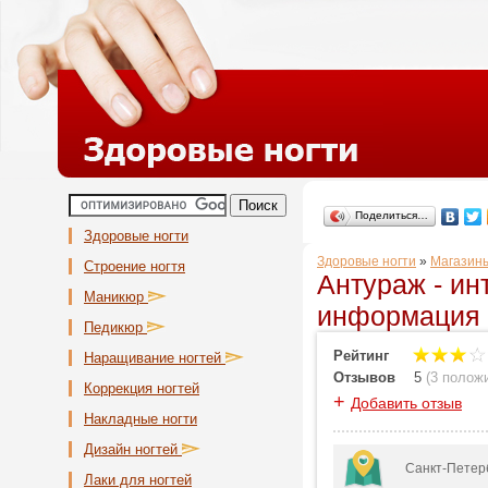
Поделиться…
Здоровые ногти
Здоровые ногти
»
Магазины
Строение ногтя
Антураж - ин
Маникюр
информация и
Педикюр
Рейтинг
Наращивание ногтей
Отзывов
5
(
3 полож
Коррекция ногтей
+
Добавить отзыв
Накладные ногти
Дизайн ногтей
Санкт-Петер
Лаки для ногтей