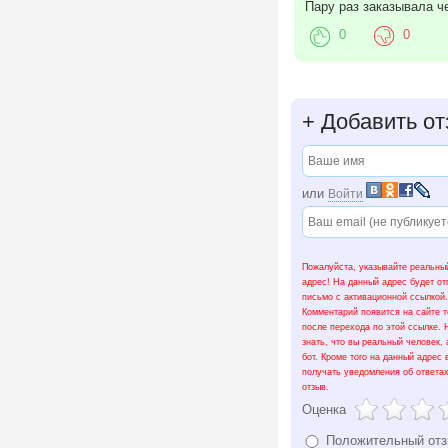
Пару раз заказывала че
0
0
+
Добавить от
или
Войти
Пожалуйста, указывайте реальный
адрес! На данный адрес будет о
письмо с активационной ссылкой.
Комментарий появится на сайте т
после перехода по этой ссылке.
знать, что вы реальный человек, 
бот. Кроме того на данный адрес 
получать уведомления об ответа
отзыв.
Оценка
Положительный от