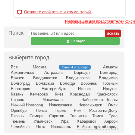
Оставьте свой отзыв и комментарий.
Информация для представителей фирм
Поиск
на карте
Выберите город
Все
Москва
Алматы
Санкт-Петербург
Архангельск
Астрахань
Барнаул
Белгород
Брянск
Владивосток
Владикавказ
Владимир
Волгоград
Волжский
Вологда
Воронеж
Грозный
Евпатория
Екатеринбург
Ижевск
Иркутск
Казань
Кемерово
Киев
Краснодар
Красноярск
Липецк
Махачкала
Набережные Челны
Нижний Новгород
Новокузнецк
Новосибирск
Омск
Оренбург
Пенза
Пермь
Рим
Ростов-на-Дону
Рязань
Самара
Саратов
Тольятти
Томск
Тула
Тюмень
Ульяновск
Уфа
Хабаровск
Херсон
Челябинск
Ялта
Ярославль
Выбрать другой город