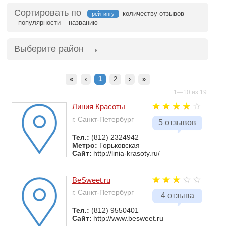
Сортировать по
количеству отзывов
рейтингу
популярности
названию
Выберите район
«
‹
1
2
›
»
1—10 из 19.
Линия Красоты
г. Санкт-Петербург
5 отзывов
Тел.:
(812) 2324942
Метро:
Горьковская
Сайт:
http://linia-krasoty.ru/
BeSweet.ru
г. Санкт-Петербург
4 отзыва
Тел.:
(812) 9550401
Сайт:
http://www.besweet.ru