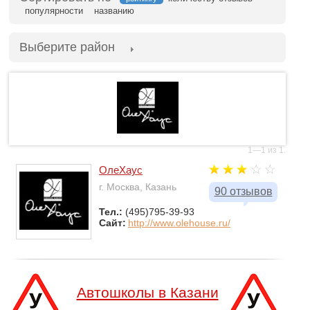
популярности
названию
Выберите район
1—1 из 1.
ОлеХаус
г. Москва, Казань
90 отзывов
Тел.:
(495)795-39-93
Сайт:
http://www.olehouse.ru/
Автошколы в Казани