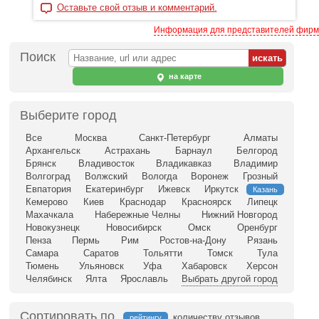
Оставьте свой отзыв и комментарий.
Информация для представителей фирм
Поиск
на карте
Выберите город
Все
Москва
Санкт-Петербург
Алматы
Архангельск
Астрахань
Барнаул
Белгород
Брянск
Владивосток
Владикавказ
Владимир
Волгоград
Волжский
Вологда
Воронеж
Грозный
Евпатория
Екатеринбург
Ижевск
Иркутск
Казань
Кемерово
Киев
Краснодар
Красноярск
Липецк
Махачкала
Набережные Челны
Нижний Новгород
Новокузнецк
Новосибирск
Омск
Оренбург
Пенза
Пермь
Рим
Ростов-на-Дону
Рязань
Самара
Саратов
Тольятти
Томск
Тула
Тюмень
Ульяновск
Уфа
Хабаровск
Херсон
Челябинск
Ялта
Ярославль
Выбрать другой город
Сортировать по
количеству отзывов
рейтингу