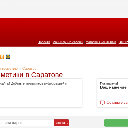
|
|
|
Новости
Маникюрные салоны
Магазины косметики
ВОПР
 косметики
»
Саратов
метики в Саратове
 сайта? Добавьте, поделитесь информацией с
Покупатель!
Ваше мнение 
Оставьте св