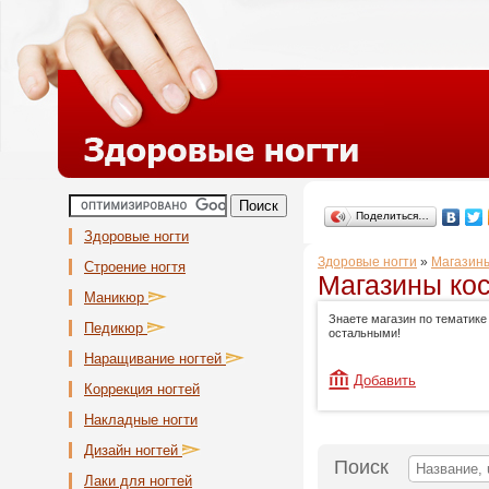
Поделиться…
Здоровые ногти
Здоровые ногти
»
Магазины
Строение ногтя
Магазины кос
Маникюр
Знаете магазин по тематике
Педикюр
остальными!
Наращивание ногтей
Добавить
Коррекция ногтей
Накладные ногти
Дизайн ногтей
Поиск
Лаки для ногтей