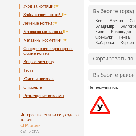
Уход за ногтями
Выберите город
Заболевания ногтей
Все
Москва
Сан
Лечение ногтей
Владимир
Волгогр
Маникюрные салоны
Киев
Краснодар
Оренбург
Пенза
Магазины косметики
Хабаровск
Херсон
Определение характера по
форме ногтей
Сортировать по
Вопрос эксперту
Тесты
Выберите район
Юмор и приколы
О проекте
Нет результатов.
Размещение рекламы
Интересные статьи об уходе за
телом:
СПА отели
Сайт о СПА