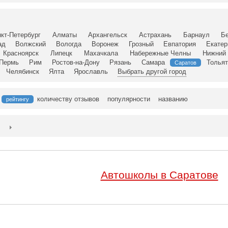
кт-Петербург
Алматы
Архангельск
Астрахань
Барнаул
Б
ад
Волжский
Вологда
Воронеж
Грозный
Евпатория
Екатер
Красноярск
Липецк
Махачкала
Набережные Челны
Нижний 
Пермь
Рим
Ростов-на-Дону
Рязань
Самара
Тольят
Саратов
Челябинск
Ялта
Ярославль
Выбрать другой город
количеству отзывов
популярности
названию
рейтингу
Автошколы в Саратове