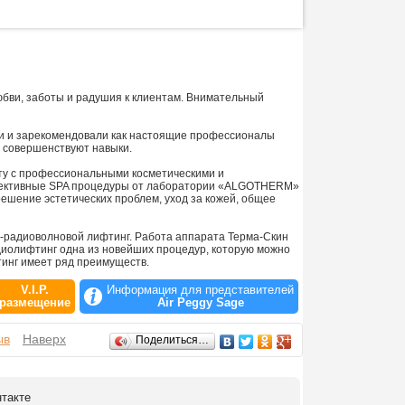
любви, заботы и радушия к клиентам. Внимательный
и и зарекомендовали как настоящие профессионалы
 совершенствуют навыки.
ту с профессиональными косметическими и
ффективные SPA процедуры от лаборатории «ALGOTHERM»
ешение эстетических проблем, уход за кожей, общее
-радиоволновой лифтинг. Работа аппарата Терма-Скин
иолифтинг одна из новейших процедур, которую можно
тинг имеет ряд преимуществ.
V.I.P.
Информация для представителей
размещение
Air Peggy Sage
ыв
Наверх
Поделиться…
нтакте