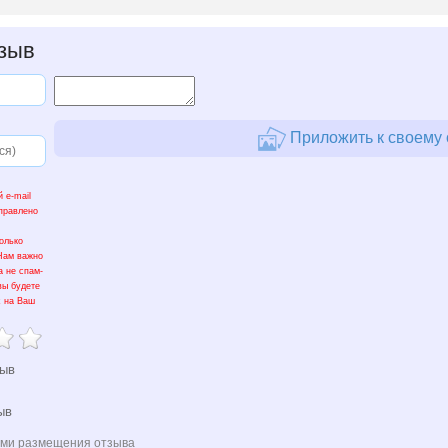
зыв
Приложить к своему 
 e-mail
тправлено
олько
 Нам важно
а не спам-
вы будете
х на Ваш
зыв
ыв
ями размещения отзыва