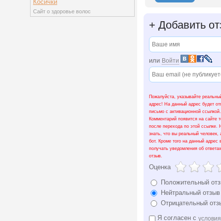
Косички
Сайт о здоровье волос
+
Добавить от
или
Войти
Пожалуйста, указывайте реальный
адрес! На данный адрес будет о
письмо с активационной ссылкой.
Комментарий появится на сайте т
после перехода по этой ссылке.
знать, что вы реальный человек, 
бот. Кроме того на данный адрес 
получать уведомления об ответа
отзыв.
Оценка
Положительный от
Нейтральный отзыв
Отрицательный отз
Я согласен с
услови