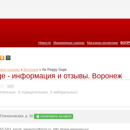
|
|
|
Новости
Маникюрные салоны
Магазины косметики
ВОПР
ные салоны
»
Воронеж
»
Air Peggy Sage
ge - информация и отзывы. Воронеж
0(0)
ительных
,
0 отрицательных
,
0 нейтральных
)
 Плехановская, д. 30
посмотреть на карте
355-583, email: airpeggy@mail.ru, http://www.airpeggy.ru/