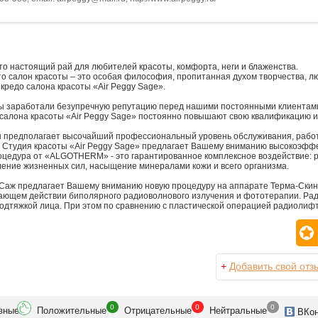
это настоящий рай для любителей красоты, комфорта, неги и блаженства.
сто салон красоты – это особая философия, пропитанная духом творчества, 
 кредо салона красоты «Air Peggy Sage».
ы заработали безупречную репутацию перед нашими постоянными клиентам
 салона красоты «Air Peggy Sage» постоянно повышают свою квалификацию и
ты предполагает высочайший профессиональный уровень обслуживания, рабо
. Студия красоты «Air Peggy Sage» предлагает Вашему вниманию высокоэ
оцедура от «ALGOTHERM» - это гарантированное комплексное воздействие: р
ление жизненных сил, насыщение минералами кожи и всего организма.
 Саж предлагает Вашему вниманию новую процедуру на аппарате Терма-Скин
ающем действии биполярного радиоволнового излучения и фототерапии. Рад
подтяжкой лица. При этом по сравнению с пластической операцией радиолиф
+
Добавить свой отз
0
0
0
зн
ые
Положит
ельные
Отрицат
ельные
Нейтр
альные
ВК
о