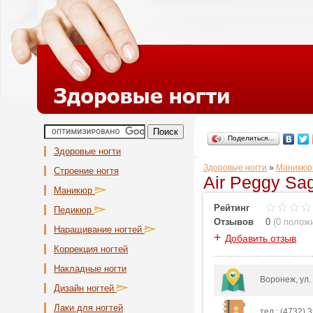
Поделиться…
Здоровые ногти
Здоровые ногти
»
Маникюр
Строение ногтя
Air Peggy Sa
Маникюр
Рейтинг
Педикюр
Отзывов
0
(
0 полож
Наращивание ногтей
+
Добавить отзыв
Коррекция ногтей
Накладные ногти
Воронеж, ул.
Дизайн ногтей
Лаки для ногтей
тел.: (4732) 