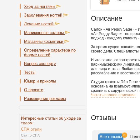
Уход за ногтями
Заболевания ногтей
Описание
Лечение ногтей
Cалон «Air Peggy Sage» - 
Маникюрные салоны
«Air Peggy Sage» - не про
подход к каждому клиенту -
Магазины косметики
За время существования м
Определение характера по
своего дела. Специалисты
форме ногтей
И что важно, салон красо
Вопрос эксперту
парикмахерскими линиями
для лица и тела. Любая пр
Тесты
расслабление и восстанов
Юмор и приколы
Студия красоты Эйр Пегги
основана на взаимоусилив
О проекте
сравнить с хирургической 
Читать полное описание
Размещение рекламы
Отзывы
Интересные статьи об уходе за
телом:
СПА отели
Сайт о СПА
0
Все
отзывы
Поле