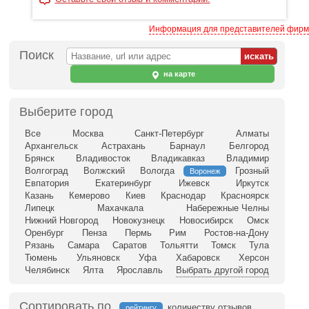
Информация для представителей фирм
Поиск
на карте
Выберите город
Все
Москва
Санкт-Петербург
Алматы
Архангельск
Астрахань
Барнаул
Белгород
Брянск
Владивосток
Владикавказ
Владимир
Волгоград
Волжский
Вологда
Грозный
Воронеж
Евпатория
Екатеринбург
Ижевск
Иркутск
Казань
Кемерово
Киев
Краснодар
Красноярск
Липецк
Махачкала
Набережные Челны
Нижний Новгород
Новокузнецк
Новосибирск
Омск
Оренбург
Пенза
Пермь
Рим
Ростов-на-Дону
Рязань
Самара
Саратов
Тольятти
Томск
Тула
Тюмень
Ульяновск
Уфа
Хабаровск
Херсон
Челябинск
Ялта
Ярославль
Выбрать другой город
Сортировать по
количеству отзывов
рейтингу