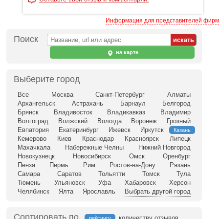
Информация для представителей фирм
Поиск
на карте
Выберите город
Все
Москва
Санкт-Петербург
Алматы
Архангельск
Астрахань
Барнаул
Белгород
Брянск
Владивосток
Владикавказ
Владимир
Волгоград
Волжский
Вологда
Воронеж
Грозный
Евпатория
Екатеринбург
Ижевск
Иркутск
Казань
Кемерово
Киев
Краснодар
Красноярск
Липецк
Махачкала
Набережные Челны
Нижний Новгород
Новокузнецк
Новосибирск
Омск
Оренбург
Пенза
Пермь
Рим
Ростов-на-Дону
Рязань
Самара
Саратов
Тольятти
Томск
Тула
Тюмень
Ульяновск
Уфа
Хабаровск
Херсон
Челябинск
Ялта
Ярославль
Выбрать другой город
Сортировать по
количеству отзывов
рейтингу