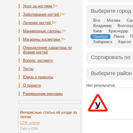
Уход за ногтями
Выберите город
Заболевания ногтей
Все
Москва
Сан
Лечение ногтей
Владимир
Волгогр
Маникюрные салоны
Киев
Краснодар
Пенза
П
Оренбург
Магазины косметики
Хабаровск
Херсон
Определение характера по
форме ногтей
Сортировать по
Вопрос эксперту
Тесты
Выберите район
Юмор и приколы
О проекте
Нет результатов.
Размещение рекламы
Интересные статьи об уходе за
телом:
СПА отели
Сайт о СПА