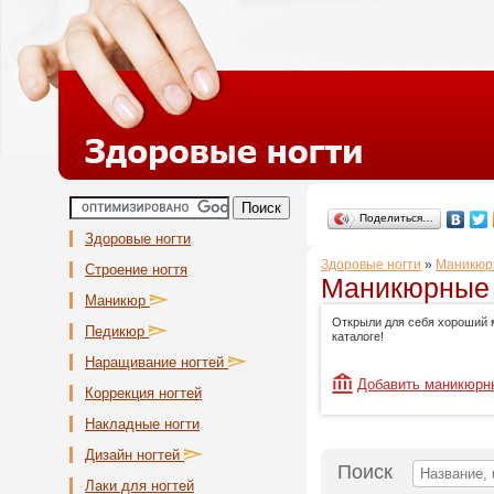
Поделиться…
Здоровые ногти
Здоровые ногти
»
Маникюр
Строение ногтя
Маникюрные 
Маникюр
Открыли для себя хороший 
Педикюр
каталоге!
Наращивание ногтей
Добавить маникюрн
Коррекция ногтей
Накладные ногти
Дизайн ногтей
Поиск
Лаки для ногтей