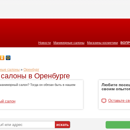
|
|
|
Новости
Маникюрные салоны
Магазины косметики
ВОПР
ные салоны
»
Оренбург
салоны в Оренбурге
Любите посе
маникюрный салон? Тогда он обязан быть в нашем
своим опыто
Оставьте св
ый салон