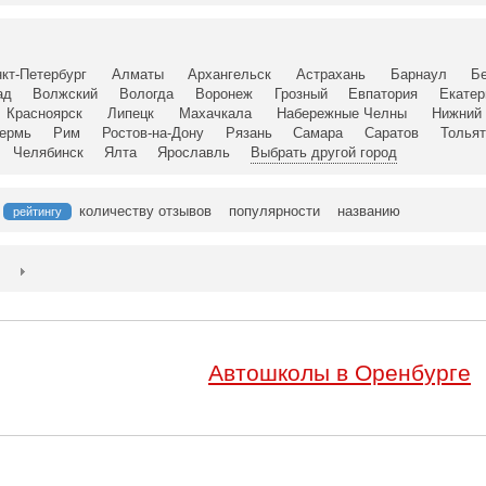
кт-Петербург
Алматы
Архангельск
Астрахань
Барнаул
Б
ад
Волжский
Вологда
Воронеж
Грозный
Евпатория
Екатер
Красноярск
Липецк
Махачкала
Набережные Челны
Нижний 
ермь
Рим
Ростов-на-Дону
Рязань
Самара
Саратов
Тольят
Челябинск
Ялта
Ярославль
Выбрать другой город
количеству отзывов
популярности
названию
рейтингу
Автошколы в Оренбурге