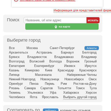
Информация для представителей фирм
Поиск
на карте
Выберите город
Все
Москва
Санкт-Петербург
Алматы
Архангельск
Астрахань
Барнаул
Белгород
Брянск
Владивосток
Владикавказ
Владимир
Волгоград
Волжский
Вологда
Воронеж
Грозный
Евпатория
Екатеринбург
Ижевск
Иркутск
Казань
Кемерово
Киев
Краснодар
Красноярск
Липецк
Махачкала
Набережные Челны
Нижний Новгород
Новокузнецк
Новосибирск
Омск
Оренбург
Пенза
Пермь
Рим
Ростов-на-Дону
Рязань
Самара
Саратов
Тольятти
Томск
Тула
Тюмень
Ульяновск
Уфа
Хабаровск
Херсон
Челябинск
Ялта
Ярославль
Выбрать другой город
Сортировать по
количеству отзывов
рейтингу