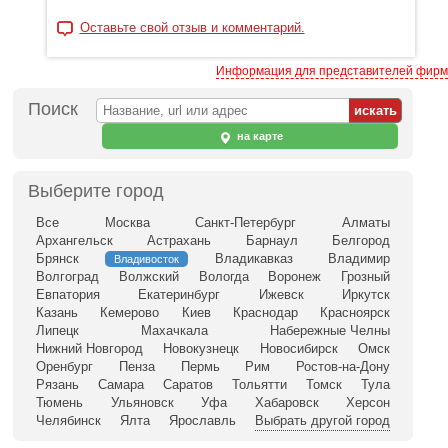
Оставьте свой отзыв и комментарий.
Информация для представителей фирм
Поиск
на карте
Выберите город
Все
Москва
Санкт-Петербург
Алматы
Архангельск
Астрахань
Барнаул
Белгород
Брянск
Владикавказ
Владимир
Владивосток
Волгоград
Волжский
Вологда
Воронеж
Грозный
Евпатория
Екатеринбург
Ижевск
Иркутск
Казань
Кемерово
Киев
Краснодар
Красноярск
Липецк
Махачкала
Набережные Челны
Нижний Новгород
Новокузнецк
Новосибирск
Омск
Оренбург
Пенза
Пермь
Рим
Ростов-на-Дону
Рязань
Самара
Саратов
Тольятти
Томск
Тула
Тюмень
Ульяновск
Уфа
Хабаровск
Херсон
Челябинск
Ялта
Ярославль
Выбрать другой город