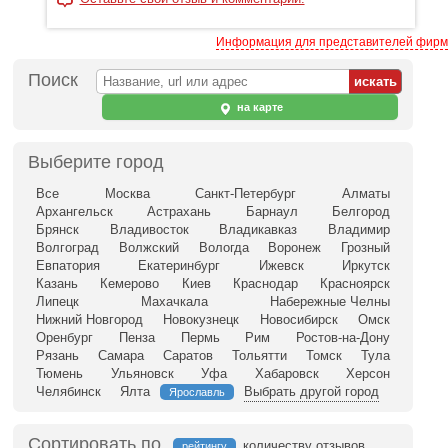
Информация для представителей фирм
Поиск
на карте
Выберите город
Все
Москва
Санкт-Петербург
Алматы
Архангельск
Астрахань
Барнаул
Белгород
Брянск
Владивосток
Владикавказ
Владимир
Волгоград
Волжский
Вологда
Воронеж
Грозный
Евпатория
Екатеринбург
Ижевск
Иркутск
Казань
Кемерово
Киев
Краснодар
Красноярск
Липецк
Махачкала
Набережные Челны
Нижний Новгород
Новокузнецк
Новосибирск
Омск
Оренбург
Пенза
Пермь
Рим
Ростов-на-Дону
Рязань
Самара
Саратов
Тольятти
Томск
Тула
Тюмень
Ульяновск
Уфа
Хабаровск
Херсон
Челябинск
Ялта
Выбрать другой город
Ярославль
Сортировать по
количеству отзывов
рейтингу