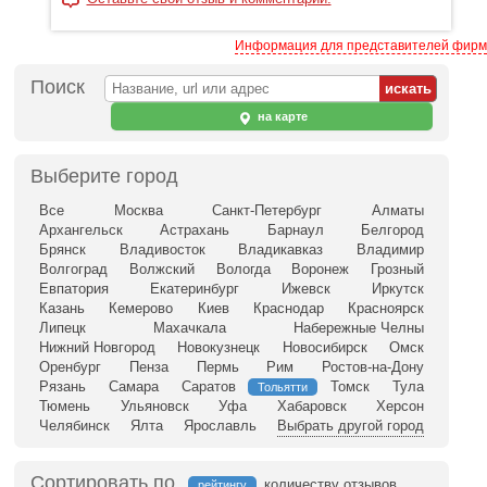
Информация для представителей фирм
Поиск
на карте
Выберите город
Все
Москва
Санкт-Петербург
Алматы
Архангельск
Астрахань
Барнаул
Белгород
Брянск
Владивосток
Владикавказ
Владимир
Волгоград
Волжский
Вологда
Воронеж
Грозный
Евпатория
Екатеринбург
Ижевск
Иркутск
Казань
Кемерово
Киев
Краснодар
Красноярск
Липецк
Махачкала
Набережные Челны
Нижний Новгород
Новокузнецк
Новосибирск
Омск
Оренбург
Пенза
Пермь
Рим
Ростов-на-Дону
Рязань
Самара
Саратов
Томск
Тула
Тольятти
Тюмень
Ульяновск
Уфа
Хабаровск
Херсон
Челябинск
Ялта
Ярославль
Выбрать другой город
Сортировать по
количеству отзывов
рейтингу