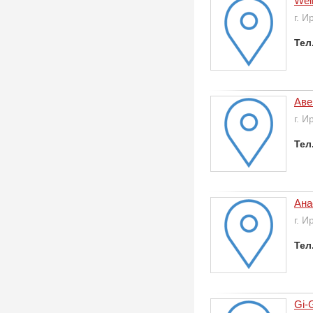
Wel
г. И
Тел
Аве
г. И
Тел
Ана
г. И
Тел
Gi-