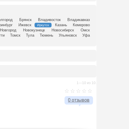
елгород
Брянск
Владивосток
Владикавказ
ринбург
Ижевск
Казань
Кемерово
Иркутск
Новгород
Новокузнецк
Новосибирск
Омск
тти
Томск
Тула
Тюмень
Ульяновск
Уфа
1—10 из 10.
0 отзывов