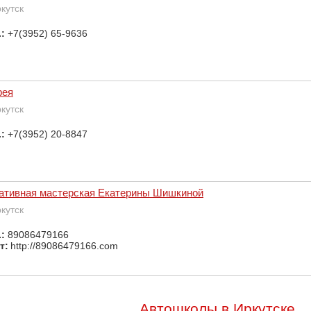
ркутск
.:
+7(3952) 65-9636
фея
ркутск
.:
+7(3952) 20-8847
ативная мастерская Екатерины Шишкиной
ркутск
.:
89086479166
т:
http://89086479166.com
Автошколы в Иркутске