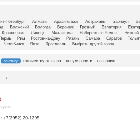
кт-Петербург
Алматы
Архангельск
Астрахань
Барнаул
Б
ад
Волжский
Вологда
Воронеж
Грозный
Евпатория
Екате
Красноярск
Липецк
Махачкала
Набережные Челны
Нижний 
Пермь
Рим
Ростов-на-Дону
Рязань
Самара
Саратов
Толья
Челябинск
Ялта
Ярославль
Выбрать другой город
количеству отзывов
популярности
названию
рейтингу
t
ркутск
.:
+7(3952) 20-1295