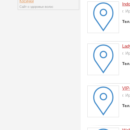
Косички
Ind
Сайт о здоровье волос
г. И
Тел
Lad
г. И
Тел
VIP
г. И
Тел