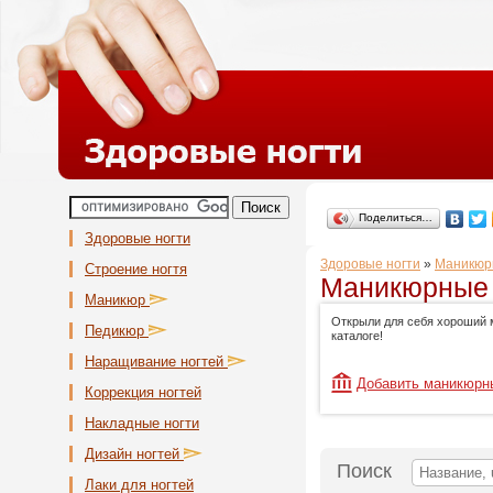
Поделиться…
Здоровые ногти
Здоровые ногти
»
Маникюр
Строение ногтя
Маникюрные 
Маникюр
Открыли для себя хороший 
Педикюр
каталоге!
Наращивание ногтей
Добавить маникюрн
Коррекция ногтей
Накладные ногти
Дизайн ногтей
Поиск
Лаки для ногтей