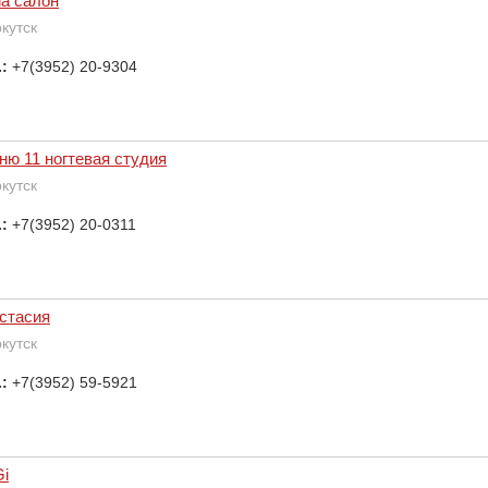
la салон
ркутск
.:
+7(3952) 20-9304
ню 11 ногтевая студия
ркутск
.:
+7(3952) 20-0311
стасия
ркутск
.:
+7(3952) 59-5921
Gi