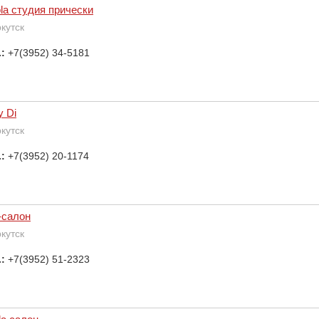
ola студия прически
ркутск
.:
+7(3952) 34-5181
y Di
ркутск
.:
+7(3952) 20-1174
-салон
ркутск
.:
+7(3952) 51-2323