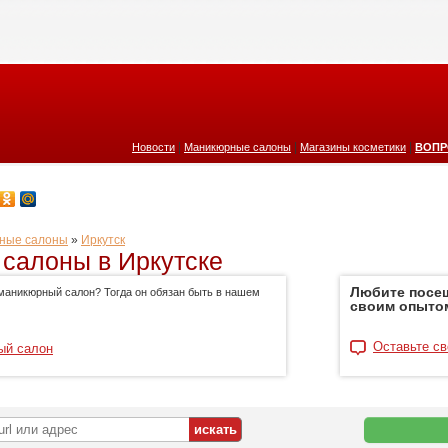
|
|
|
Новости
Маникюрные салоны
Магазины косметики
ВОПР
ные салоны
»
Иркутск
салоны в Иркутске
Любите посе
маникюрный салон? Тогда он обязан быть в нашем
своим опыто
Оставьте св
ый салон