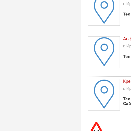
г. И
Тел
Ан
г. И
Тел
Кре
г. И
Тел
Сай