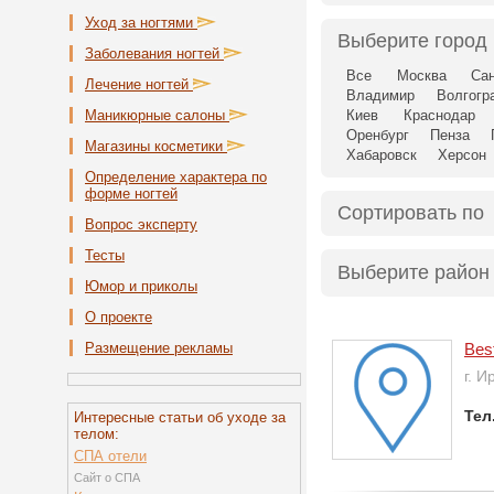
Уход за ногтями
Выберите город
Заболевания ногтей
Все
Москва
Сан
Лечение ногтей
Владимир
Волгогр
Маникюрные салоны
Киев
Краснодар
Оренбург
Пенза
Магазины косметики
Хабаровск
Херсон
Определение характера по
форме ногтей
Сортировать по
Вопрос эксперту
Тесты
Выберите район
Юмор и приколы
О проекте
Размещение рекламы
Bes
г. И
Тел
Интересные статьи об уходе за
телом:
СПА отели
Сайт о СПА