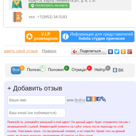
Иркутск, Карла Либкнехта ул., д. 6, 1 эт.
посмотреть на карте
тел.: +7(3952) 34-5181
V.I.P.
Информация для представителей
размещение
Indola студия прически
Отзывы
обавить свой отзыв
Наверх
Поделиться…
0
0
0
0
Все
Полезн
Положит
Отрицат
Нейтр
ВК
+
Добавить отзыв
или
Войти
Пожалуйста, указывайте реальный e-mail адрес! На данный адрес будет отправлено письмо с
активационной ссылкой. Комментарий появится на сайте только после перехода по этой
ссылке. Нам важно знать, что вы реальный человек, а не спам-бот. Кроме того на данный
адрес вы будете получать уведомления об ответах на Ваш отзыв.