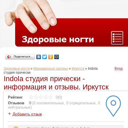
Поделиться…
Здоровые ногти
»
Маникюрные салоны
»
Иркутск
»
Indola
Вход
студия прически
Indola студия прически -
информация и отзывы. Иркутск
Рейтинг
0(0)
Отзывов
0
(
0 положительных
,
0 отрицательных
,
0
нейтральных
)
+
Добавить отзыв