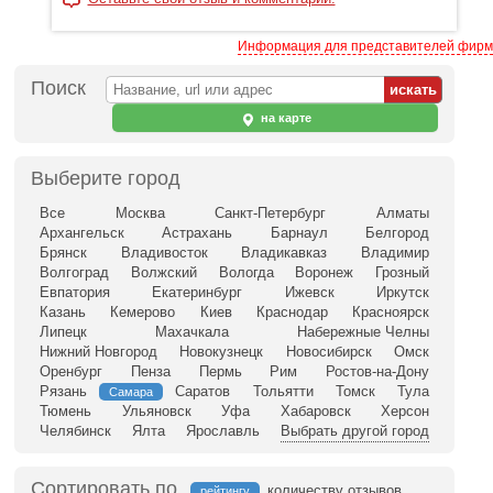
Информация для представителей фирм
Поиск
на карте
Выберите город
Все
Москва
Санкт-Петербург
Алматы
Архангельск
Астрахань
Барнаул
Белгород
Брянск
Владивосток
Владикавказ
Владимир
Волгоград
Волжский
Вологда
Воронеж
Грозный
Евпатория
Екатеринбург
Ижевск
Иркутск
Казань
Кемерово
Киев
Краснодар
Красноярск
Липецк
Махачкала
Набережные Челны
Нижний Новгород
Новокузнецк
Новосибирск
Омск
Оренбург
Пенза
Пермь
Рим
Ростов-на-Дону
Рязань
Саратов
Тольятти
Томск
Тула
Самара
Тюмень
Ульяновск
Уфа
Хабаровск
Херсон
Челябинск
Ялта
Ярославль
Выбрать другой город
Сортировать по
количеству отзывов
рейтингу