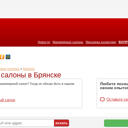
|
|
|
Новости
Маникюрные салоны
Магазины косметики
ВОПР
ные салоны
»
Брянск
салоны в Брянске
Любите посе
маникюрный салон? Тогда он обязан быть в нашем
своим опыто
Оставьте св
ый салон