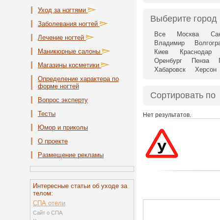
Уход за ногтями
Выберите город
Заболевания ногтей
Все
Москва
Са
Лечение ногтей
Владимир
Волгогр
Маникюрные салоны
Киев
Краснодар
Оренбург
Пенза
Магазины косметики
Хабаровск
Херсон
Определение характера по
форме ногтей
Сортировать по
Вопрос эксперту
Тесты
Нет результатов.
Юмор и приколы
О проекте
Размещение рекламы
Интересные статьи об уходе за
телом:
СПА отели
Сайт о СПА