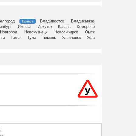
елгород
Владивосток
Владикавказ
Брянск
инбург
Ижевск
Иркутск
Казань
Кемерово
Новгород
Новокузнецк
Новосибирск
Омск
тти
Томск
Тула
Тюмень
Ульяновск
Уфа
,
!
a>