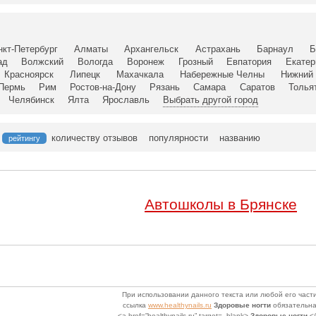
нкт-Петербург
Алматы
Архангельск
Астрахань
Барнаул
Б
ад
Волжский
Вологда
Воронеж
Грозный
Евпатория
Екатер
Красноярск
Липецк
Махачкала
Набережные Челны
Нижний 
Пермь
Рим
Ростов-на-Дону
Рязань
Самара
Саратов
Толья
Челябинск
Ялта
Ярославль
Выбрать другой город
количеству отзывов
популярности
названию
рейтингу
Автошколы в Брянске
При использовании данного текста или любой его части
ссылка
www.healthynails.ru
Здоровые ногти
обязательна
<a href=”healthynails.ru” target=_blank>
Здоровые ногти
</