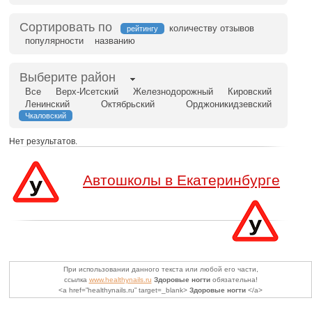
Сортировать по
количеству отзывов
рейтингу
популярности
названию
Выберите район
Все
Верх-Исетский
Железнодорожный
Кировский
Ленинский
Октябрьский
Орджоникидзевский
Чкаловский
Нет результатов.
Автошколы в Екатеринбурге
При использовании данного текста или любой его части,
ссылка
www.healthynails.ru
Здоровые ногти
обязательна!
<a href=”healthynails.ru” target=_blank>
Здоровые ногти
</a>