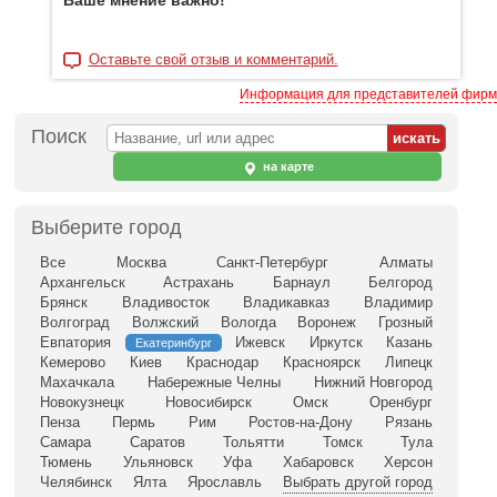
Ваше мнение важно!
Оставьте свой отзыв и комментарий.
Информация для представителей фирм
Поиск
на карте
Выберите город
Все
Москва
Санкт-Петербург
Алматы
Архангельск
Астрахань
Барнаул
Белгород
Брянск
Владивосток
Владикавказ
Владимир
Волгоград
Волжский
Вологда
Воронеж
Грозный
Евпатория
Ижевск
Иркутск
Казань
Екатеринбург
Кемерово
Киев
Краснодар
Красноярск
Липецк
Махачкала
Набережные Челны
Нижний Новгород
Новокузнецк
Новосибирск
Омск
Оренбург
Пенза
Пермь
Рим
Ростов-на-Дону
Рязань
Самара
Саратов
Тольятти
Томск
Тула
Тюмень
Ульяновск
Уфа
Хабаровск
Херсон
Челябинск
Ялта
Ярославль
Выбрать другой город