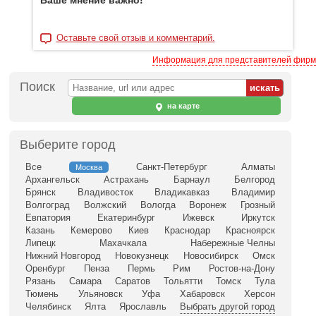
Ваше мнение важно!
Оставьте свой отзыв и комментарий.
Информация для представителей фирм
Поиск
на карте
Выберите город
Все
Санкт-Петербург
Алматы
Москва
Архангельск
Астрахань
Барнаул
Белгород
Брянск
Владивосток
Владикавказ
Владимир
Волгоград
Волжский
Вологда
Воронеж
Грозный
Евпатория
Екатеринбург
Ижевск
Иркутск
Казань
Кемерово
Киев
Краснодар
Красноярск
Липецк
Махачкала
Набережные Челны
Нижний Новгород
Новокузнецк
Новосибирск
Омск
Оренбург
Пенза
Пермь
Рим
Ростов-на-Дону
Рязань
Самара
Саратов
Тольятти
Томск
Тула
Тюмень
Ульяновск
Уфа
Хабаровск
Херсон
Челябинск
Ялта
Ярославль
Выбрать другой город