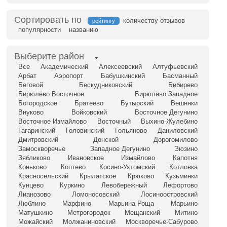
Сортировать по
количеству отзывов
рейтингу
популярности
названию
Выберите район
Все
Академический
Алексеевский
Алтуфьевский
Арбат
Аэропорт
Бабушкинский
Басманный
Беговой
Бескудниковский
Бибирево
Бирюлёво Восточное
Бирюлёво Западное
Богородское
Братеево
Бутырский
Вешняки
Внуково
Войковский
Восточное Дегунино
Восточное Измайлово
Восточный
Выхино-Жулебино
Гагаринский
Головинский
Гольяново
Даниловский
Дмитровский
Донской
Дорогомилово
Замоскворечье
Западное Дегунино
Зюзино
Зябликово
Ивановское
Измайлово
Капотня
Коньково
Коптево
Косино-Ухтомский
Котловка
Красносельский
Крылатское
Крюково
Кузьминки
Кунцево
Куркино
Левобережный
Лефортово
Лианозово
Ломоносовский
Лосиноостровский
Люблино
Марфино
Марьина Роща
Марьино
Матушкино
Метрогородок
Мещанский
Митино
Можайский
Молжаниновский
Москворечье-Сабурово