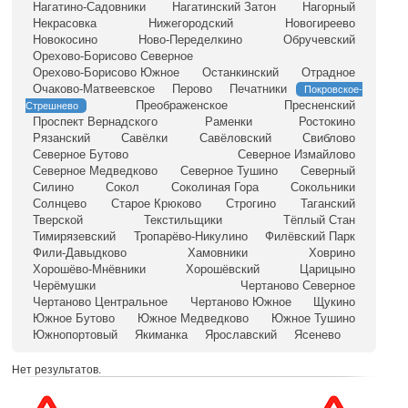
Нагатино-Садовники
Нагатинский Затон
Нагорный
Некрасовка
Нижегородский
Новогиреево
Новокосино
Ново-Переделкино
Обручевский
Орехово-Борисово Северное
Орехово-Борисово Южное
Останкинский
Отрадное
Очаково-Матвеевское
Перово
Печатники
Покровское-
Преображенское
Пресненский
Стрешнево
Проспект Вернадского
Раменки
Ростокино
Рязанский
Савёлки
Савёловский
Свиблово
Северное Бутово
Северное Измайлово
Северное Медведково
Северное Тушино
Северный
Силино
Сокол
Соколиная Гора
Сокольники
Солнцево
Старое Крюково
Строгино
Таганский
Тверской
Текстильщики
Тёплый Стан
Тимирязевский
Тропарёво-Никулино
Филёвский Парк
Фили-Давыдково
Хамовники
Ховрино
Хорошёво-Мнёвники
Хорошёвский
Царицыно
Черёмушки
Чертаново Северное
Чертаново Центральное
Чертаново Южное
Щукино
Южное Бутово
Южное Медведково
Южное Тушино
Южнопортовый
Якиманка
Ярославский
Ясенево
Нет результатов.