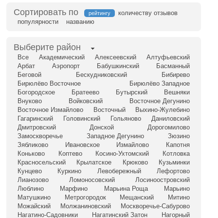
Сортировать по
количеству отзывов
рейтингу
популярности
названию
Выберите район
Все
Академический
Алексеевский
Алтуфьевский
Арбат
Аэропорт
Бабушкинский
Басманный
Беговой
Бескудниковский
Бибирево
Бирюлёво Восточное
Бирюлёво Западное
Богородское
Братеево
Бутырский
Вешняки
Внуково
Войковский
Восточное Дегунино
Восточное Измайлово
Восточный
Выхино-Жулебино
Гагаринский
Головинский
Гольяново
Даниловский
Дмитровский
Донской
Дорогомилово
Замоскворечье
Западное Дегунино
Зюзино
Зябликово
Ивановское
Измайлово
Капотня
Коньково
Коптево
Косино-Ухтомский
Котловка
Красносельский
Крылатское
Крюково
Кузьминки
Кунцево
Куркино
Левобережный
Лефортово
Лианозово
Ломоносовский
Лосиноостровский
Люблино
Марфино
Марьина Роща
Марьино
Матушкино
Метрогородок
Мещанский
Митино
Можайский
Молжаниновский
Москворечье-Сабурово
Нагатино-Садовники
Нагатинский Затон
Нагорный