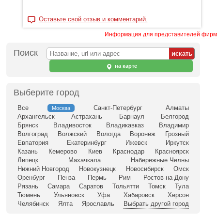
Оставьте свой отзыв и комментарий.
Информация для представителей фирм
Поиск
на карте
Выберите город
Все
Санкт-Петербург
Алматы
Москва
Архангельск
Астрахань
Барнаул
Белгород
Брянск
Владивосток
Владикавказ
Владимир
Волгоград
Волжский
Вологда
Воронеж
Грозный
Евпатория
Екатеринбург
Ижевск
Иркутск
Казань
Кемерово
Киев
Краснодар
Красноярск
Липецк
Махачкала
Набережные Челны
Нижний Новгород
Новокузнецк
Новосибирск
Омск
Оренбург
Пенза
Пермь
Рим
Ростов-на-Дону
Рязань
Самара
Саратов
Тольятти
Томск
Тула
Тюмень
Ульяновск
Уфа
Хабаровск
Херсон
Челябинск
Ялта
Ярославль
Выбрать другой город