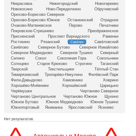
Некрасовка
Нижегородский
Новогиреево
Новокосино
Ново-Переделкино
Обручевский
Орехово-Борисово Северное
Орехово-Борисово Южное
Останкинский
Отрадное
Очаково-Матвеевское
Перово
Печатники
Покровское-Стрешнево
Преображенское
Пресненский
Проспект Вернадского
Раменки
Ростокино
Рязанский
Савёловский
Савёлки
Свиблово
Северное Бутово
Северное Измайлово
Северное Медведково
Северное Тушино
Северный
Силино
Сокол
Соколиная Гора
Сокольники
Солнцево
Старое Крюково
Строгино
Таганский
Тверской
Текстильщики
Тёплый Стан
Тимирязевский
Тропарёво-Никулино
Филёвский Парк
Фили-Давыдково
Хамовники
Ховрино
Хорошёво-Мнёвники
Хорошёвский
Царицыно
Черёмушки
Чертаново Северное
Чертаново Центральное
Чертаново Южное
Щукино
Южное Бутово
Южное Медведково
Южное Тушино
Южнопортовый
Якиманка
Ярославский
Ясенево
Нет результатов.
Автошколы в Москве