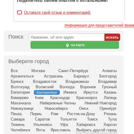
Поделитесь своим опытом с остальными!
Оставьте свой отзыв и комментарий.
Информация для представителей фирм
Поиск
на карте
Выберите город
Все
Москва
Санкт-Петербург
Алматы
Архангельск
Астрахань
Барнаул
Белгород
Брянск
Владивосток
Владикавказ
Владимир
Волгоград
Волжский
Вологда
Воронеж
Грозный
Евпатория
Ижевск
Иркутск
Казань
Екатеринбург
Кемерово
Киев
Краснодар
Красноярск
Липецк
Махачкала
Набережные Челны
Нижний Новгород
Новокузнецк
Новосибирск
Омск
Оренбург
Пенза
Пермь
Рим
Ростов-на-Дону
Рязань
Самара
Саратов
Тольятти
Томск
Тула
Тюмень
Ульяновск
Уфа
Хабаровск
Херсон
Челябинск
Ялта
Ярославль
Выбрать другой город