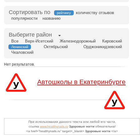
Сортировать по
количеству отзывов
рейтингу
популярности
названию
Выберите район
Все
Верх-Исетский
Железнодорожный
Кировский
Октябрьский
Орджоникидзевский
Ленинский
Чкаловский
Нет результатов.
Автошколы в Екатеринбурге
При использовании данного текста или любой его части,
ссылка
www.healthynails.ru
Здоровые ногти
обязательна!
<a href=”healthynails.ru” target=_blank>
Здоровые ногти
</a>