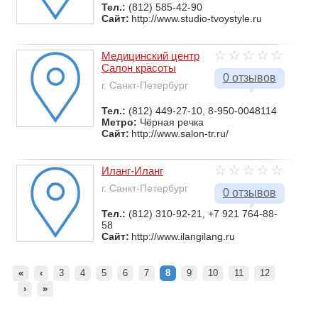
Тел.:
(812) 585-42-90
Сайт:
http://www.studio-tvoystyle.ru
Медицинский центр
Салон красоты
0 отзывов
г. Санкт-Петербург
Тел.:
(812) 449-27-10, 8-950-0048114
Метро:
Чёрная речка
Сайт:
http://www.salon-tr.ru/
Иланг-Иланг
г. Санкт-Петербург
0 отзывов
Тел.:
(812) 310-92-21, +7 921 764-88-
58
Сайт:
http://www.ilangilang.ru
«
‹
3
4
5
6
7
8
9
10
11
12
›
»