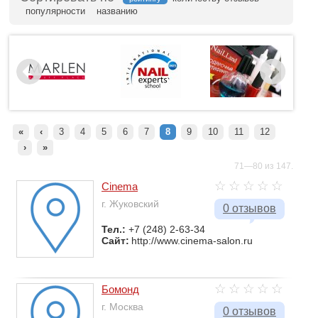
популярности
названию
«
‹
3
4
5
6
7
8
9
10
11
12
›
»
71—80 из 147.
Cinema
г. Жуковский
0 отзывов
Тел.:
+7 (248) 2-63-34
Сайт:
http://www.cinema-salon.ru
Бомонд
г. Москва
0 отзывов