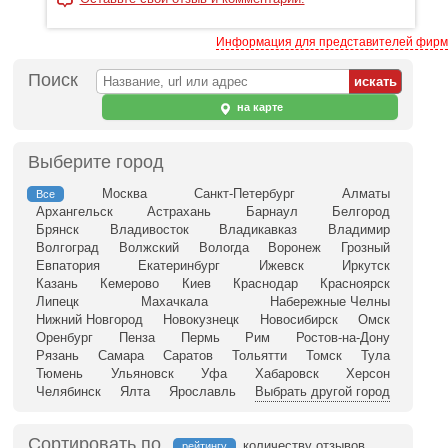
Информация для представителей фирм
Поиск
на карте
Выберите город
Москва
Санкт-Петербург
Алматы
Все
Архангельск
Астрахань
Барнаул
Белгород
Брянск
Владивосток
Владикавказ
Владимир
Волгоград
Волжский
Вологда
Воронеж
Грозный
Евпатория
Екатеринбург
Ижевск
Иркутск
Казань
Кемерово
Киев
Краснодар
Красноярск
Липецк
Махачкала
Набережные Челны
Нижний Новгород
Новокузнецк
Новосибирск
Омск
Оренбург
Пенза
Пермь
Рим
Ростов-на-Дону
Рязань
Самара
Саратов
Тольятти
Томск
Тула
Тюмень
Ульяновск
Уфа
Хабаровск
Херсон
Челябинск
Ялта
Ярославль
Выбрать другой город
Сортировать по
количеству отзывов
рейтингу