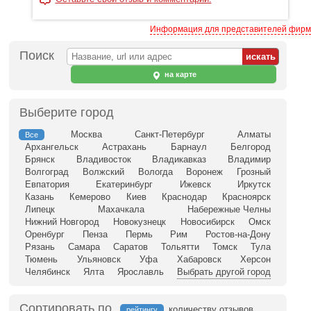
Информация для представителей фирм
Поиск
на карте
Выберите город
Москва
Санкт-Петербург
Алматы
Все
Архангельск
Астрахань
Барнаул
Белгород
Брянск
Владивосток
Владикавказ
Владимир
Волгоград
Волжский
Вологда
Воронеж
Грозный
Евпатория
Екатеринбург
Ижевск
Иркутск
Казань
Кемерово
Киев
Краснодар
Красноярск
Липецк
Махачкала
Набережные Челны
Нижний Новгород
Новокузнецк
Новосибирск
Омск
Оренбург
Пенза
Пермь
Рим
Ростов-на-Дону
Рязань
Самара
Саратов
Тольятти
Томск
Тула
Тюмень
Ульяновск
Уфа
Хабаровск
Херсон
Челябинск
Ялта
Ярославль
Выбрать другой город
Сортировать по
количеству отзывов
рейтингу