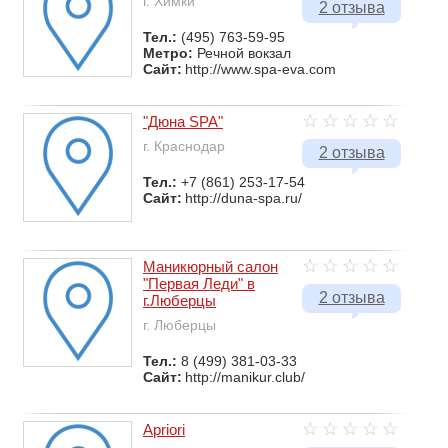
г. Химки
2 отзыва
Тел.:
(495) 763-59-95
Метро:
Речной вокзал
Сайт:
http://www.spa-eva.com
"Дюна SPA"
г. Краснодар
2 отзыва
Тел.:
+7 (861) 253-17-54
Сайт:
http://duna-spa.ru/
Маникюрный салон
"Первая Леди" в
2 отзыва
г.Люберцы
г. Люберцы
Тел.:
8 (499) 381-03-33
Сайт:
http://manikur.club/
Apriori