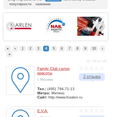
популярности
названию
«
‹
1
2
3
4
5
6
7
8
9
10
›
»
31—40 из 147.
Family Club салон
красоты
2 отзыва
г. Москва
Тел.:
(495) 794-71-13
Метро:
Митино
Сайт:
http://www.fcsalon.ru
E.V.A.