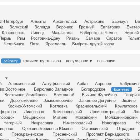
кт-Петербург
Алматы
Архангельск
Астрахань
Барнаул
Бе
ад
Волжский
Вологда
Воронеж
Грозный
Евпатория
Екатер
Красноярск
Липецк
Махачкала
Набережные Челны
Нижний 
Пермь
Рим
Ростов-на-Дону
Рязань
Самара
Саратов
Толья
Челябинск
Ялта
Ярославль
Выбрать другой город
количеству отзывов
популярности
названию
рейтингу
й
Алексеевский
Алтуфьевский
Арбат
Аэропорт
Бабушкин
во Восточное
Бирюлёво Западное
Богородское
Б
Братеево
Восточное Измайлово
Восточный
Выхино-Жулебино
Гагарин
ой
Дорогомилово
Замоскворечье
Западное Дегунино
Зюзино
Косино-Ухтомский
Котловка
Красносельский
Крылатское
фортово
Лианозово
Ломоносовский
Лосиноостровский
Лю
городок
Мещанский
Митино
Можайский
Молжаниновский
Нагорный
Некрасовка
Нижегородский
Новогиреево
Но
верное
Орехово-Борисово Южное
Останкинский
Отрадное
о
Преображенское
Пресненский
Проспект Вернадского
лово
Северное Бутово
Северное Измайлово
Северное Медвед