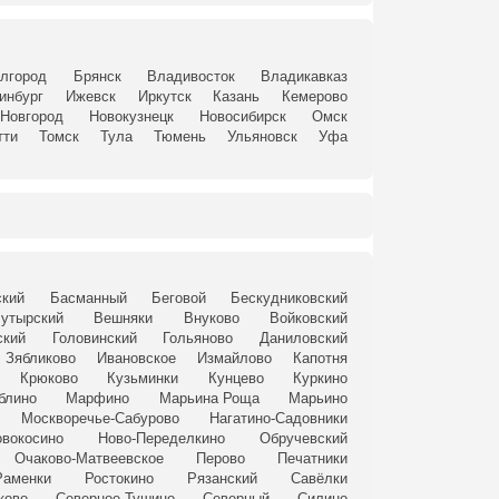
лгород
Брянск
Владивосток
Владикавказ
инбург
Ижевск
Иркутск
Казань
Кемерово
Новгород
Новокузнецк
Новосибирск
Омск
тти
Томск
Тула
Тюмень
Ульяновск
Уфа
ский
Басманный
Беговой
Бескудниковский
утырский
Вешняки
Внуково
Войковский
ский
Головинский
Гольяново
Даниловский
Зябликово
Ивановское
Измайлово
Капотня
Крюково
Кузьминки
Кунцево
Куркино
блино
Марфино
Марьина Роща
Марьино
Москворечье-Сабурово
Нагатино-Садовники
вокосино
Ново-Переделкино
Обручевский
Очаково-Матвеевское
Перово
Печатники
Раменки
Ростокино
Рязанский
Савёлки
ково
Северное Тушино
Северный
Силино