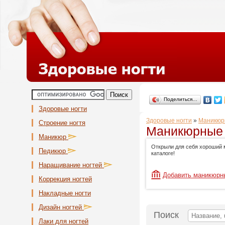
Поделиться…
Здоровые ногти
Здоровые ногти
»
Маникюр
Строение ногтя
Маникюрные 
Маникюр
Открыли для себя хороший 
Педикюр
каталоге!
Наращивание ногтей
Добавить маникюрн
Коррекция ногтей
Накладные ногти
Дизайн ногтей
Поиск
Лаки для ногтей