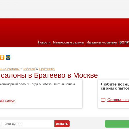
|
|
|
Новости
Маникюрные салоны
Магазины косметики
ВОПР
ные салоны
»
Москва
»
Братеево
салоны в Братеево в Москве
Любите посе
маникюрный салон? Тогда он обязан быть в нашем
своим опыто
Оставьте св
ый салон