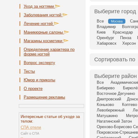
Уход за ногтями
Выберите город
Заболевания ногтей
Все
Сан
Москва
Лечение ногтей
Владимир
Волгогр
Маникюрные салоны
Киев
Краснодар
Оренбург
Пенза
Магазины косметики
Хабаровск
Херсон
Определение характера по
форме ногтей
Сортировать по
Вопрос эксперту
Тесты
Выберите район
Юмор и приколы
Все
Академически
Бибирево
Бирюлё
О проекте
Восточное Дегунино
Размещение рекламы
Дмитровский
Донск
Коньково
Коптево
Левобережный
Ле
Матушкино
Метро
Интересные статьи об уходе за
телом:
Нагатинский Затон
Орехово-Борисово Се
СПА отели
Покровское-Стрешнев
Сайт о СПА
Савёловский
Свиб