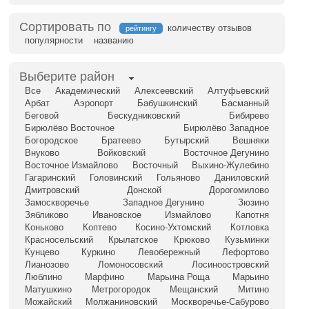
Сортировать по
количеству отзывов
рейтингу
популярности
названию
Выберите район
Все
Академический
Алексеевский
Алтуфьевский
Арбат
Аэропорт
Бабушкинский
Басманный
Беговой
Бескудниковский
Бибирево
Бирюлёво Восточное
Бирюлёво Западное
Богородское
Братеево
Бутырский
Вешняки
Внуково
Войковский
Восточное Дегунино
Восточное Измайлово
Восточный
Выхино-Жулебино
Гагаринский
Головинский
Гольяново
Даниловский
Дмитровский
Донской
Дорогомилово
Замоскворечье
Западное Дегунино
Зюзино
Зябликово
Ивановское
Измайлово
Капотня
Коньково
Коптево
Косино-Ухтомский
Котловка
Красносельский
Крылатское
Крюково
Кузьминки
Кунцево
Куркино
Левобережный
Лефортово
Лианозово
Ломоносовский
Лосиноостровский
Люблино
Марфино
Марьина Роща
Марьино
Матушкино
Метрогородок
Мещанский
Митино
Можайский
Молжаниновский
Москворечье-Сабурово