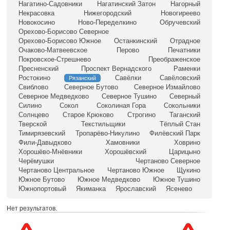
Нагатино-Садовники
Нагатинский Затон
Нагорный
Некрасовка
Нижегородский
Новогиреево
Новокосино
Ново-Переделкино
Обручевский
Орехово-Борисово Северное
Орехово-Борисово Южное
Останкинский
Отрадное
Очаково-Матвеевское
Перово
Печатники
Покровское-Стрешнево
Преображенское
Пресненский
Проспект Вернадского
Раменки
Ростокино
Савёлки
Савёловский
Рязанский
Свиблово
Северное Бутово
Северное Измайлово
Северное Медведково
Северное Тушино
Северный
Силино
Сокол
Соколиная Гора
Сокольники
Солнцево
Старое Крюково
Строгино
Таганский
Тверской
Текстильщики
Тёплый Стан
Тимирязевский
Тропарёво-Никулино
Филёвский Парк
Фили-Давыдково
Хамовники
Ховрино
Хорошёво-Мнёвники
Хорошёвский
Царицыно
Черёмушки
Чертаново Северное
Чертаново Центральное
Чертаново Южное
Щукино
Южное Бутово
Южное Медведково
Южное Тушино
Южнопортовый
Якиманка
Ярославский
Ясенево
Нет результатов.