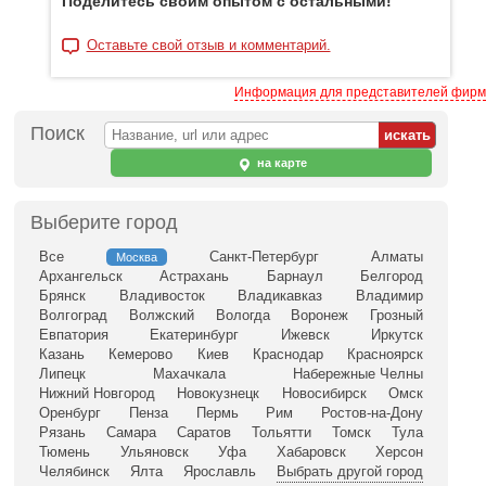
Поделитесь своим опытом с остальными!
Оставьте свой отзыв и комментарий.
Информация для представителей фирм
Поиск
на карте
Выберите город
Все
Санкт-Петербург
Алматы
Москва
Архангельск
Астрахань
Барнаул
Белгород
Брянск
Владивосток
Владикавказ
Владимир
Волгоград
Волжский
Вологда
Воронеж
Грозный
Евпатория
Екатеринбург
Ижевск
Иркутск
Казань
Кемерово
Киев
Краснодар
Красноярск
Липецк
Махачкала
Набережные Челны
Нижний Новгород
Новокузнецк
Новосибирск
Омск
Оренбург
Пенза
Пермь
Рим
Ростов-на-Дону
Рязань
Самара
Саратов
Тольятти
Томск
Тула
Тюмень
Ульяновск
Уфа
Хабаровск
Херсон
Челябинск
Ялта
Ярославль
Выбрать другой город