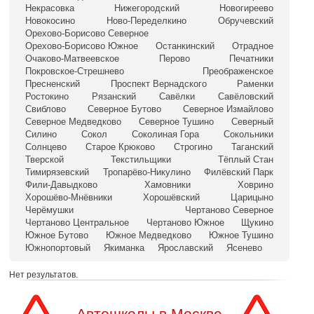
Некрасовка
Нижегородский
Новогиреево
Новокосино
Ново-Переделкино
Обручевский
Орехово-Борисово Северное
Орехово-Борисово Южное
Останкинский
Отрадное
Очаково-Матвеевское
Перово
Печатники
Покровское-Стрешнево
Преображенское
Пресненский
Проспект Вернадского
Раменки
Ростокино
Рязанский
Савёлки
Савёловский
Свиблово
Северное Бутово
Северное Измайлово
Северное Медведково
Северное Тушино
Северный
Силино
Сокол
Соколиная Гора
Сокольники
Солнцево
Старое Крюково
Строгино
Таганский
Тверской
Текстильщики
Тёплый Стан
Тимирязевский
Тропарёво-Никулино
Филёвский Парк
Фили-Давыдково
Хамовники
Ховрино
Хорошёво-Мнёвники
Хорошёвский
Царицыно
Черёмушки
Чертаново Северное
Чертаново Центральное
Чертаново Южное
Щукино
Южное Бутово
Южное Медведково
Южное Тушино
Южнопортовый
Якиманка
Ярославский
Ясенево
Нет результатов.
Автошколы в Москве