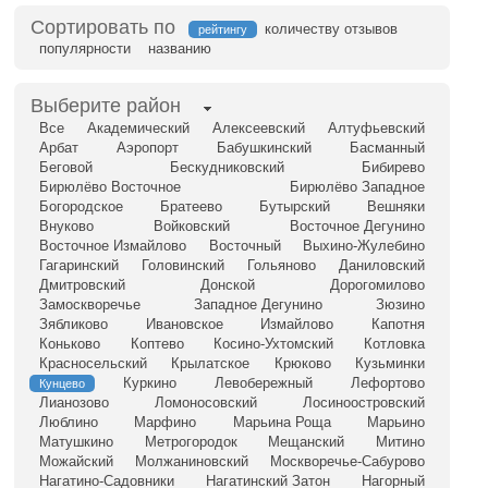
Сортировать по
количеству отзывов
рейтингу
популярности
названию
Выберите район
Все
Академический
Алексеевский
Алтуфьевский
Арбат
Аэропорт
Бабушкинский
Басманный
Беговой
Бескудниковский
Бибирево
Бирюлёво Восточное
Бирюлёво Западное
Богородское
Братеево
Бутырский
Вешняки
Внуково
Войковский
Восточное Дегунино
Восточное Измайлово
Восточный
Выхино-Жулебино
Гагаринский
Головинский
Гольяново
Даниловский
Дмитровский
Донской
Дорогомилово
Замоскворечье
Западное Дегунино
Зюзино
Зябликово
Ивановское
Измайлово
Капотня
Коньково
Коптево
Косино-Ухтомский
Котловка
Красносельский
Крылатское
Крюково
Кузьминки
Куркино
Левобережный
Лефортово
Кунцево
Лианозово
Ломоносовский
Лосиноостровский
Люблино
Марфино
Марьина Роща
Марьино
Матушкино
Метрогородок
Мещанский
Митино
Можайский
Молжаниновский
Москворечье-Сабурово
Нагатино-Садовники
Нагатинский Затон
Нагорный