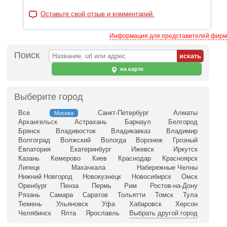
Оставьте свой отзыв и комментарий.
Информация для представителей фирм
Поиск
на карте
Выберите город
Все
Санкт-Петербург
Алматы
Москва
Архангельск
Астрахань
Барнаул
Белгород
Брянск
Владивосток
Владикавказ
Владимир
Волгоград
Волжский
Вологда
Воронеж
Грозный
Евпатория
Екатеринбург
Ижевск
Иркутск
Казань
Кемерово
Киев
Краснодар
Красноярск
Липецк
Махачкала
Набережные Челны
Нижний Новгород
Новокузнецк
Новосибирск
Омск
Оренбург
Пенза
Пермь
Рим
Ростов-на-Дону
Рязань
Самара
Саратов
Тольятти
Томск
Тула
Тюмень
Ульяновск
Уфа
Хабаровск
Херсон
Челябинск
Ялта
Ярославль
Выбрать другой город