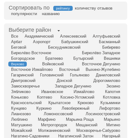
Сортировать по
количеству отзывов
рейтингу
популярности
названию
Выберите район
Все
Академический
Алексеевский
Алтуфьевский
Арбат
Аэропорт
Бабушкинский
Басманный
Беговой
Бескудниковский
Бибирево
Бирюлёво Восточное
Бирюлёво Западное
Богородское
Братеево
Бутырский
Вешняки
Войковский
Восточное Дегунино
Внуково
Восточное Измайлово
Восточный
Выхино-Жулебино
Гагаринский
Головинский
Гольяново
Даниловский
Дмитровский
Донской
Дорогомилово
Замоскворечье
Западное Дегунино
Зюзино
Зябликово
Ивановское
Измайлово
Капотня
Коньково
Коптево
Косино-Ухтомский
Котловка
Красносельский
Крылатское
Крюково
Кузьминки
Кунцево
Куркино
Левобережный
Лефортово
Лианозово
Ломоносовский
Лосиноостровский
Люблино
Марфино
Марьина Роща
Марьино
Матушкино
Метрогородок
Мещанский
Митино
Можайский
Молжаниновский
Москворечье-Сабурово
Нагатино-Садовники
Нагатинский Затон
Нагорный