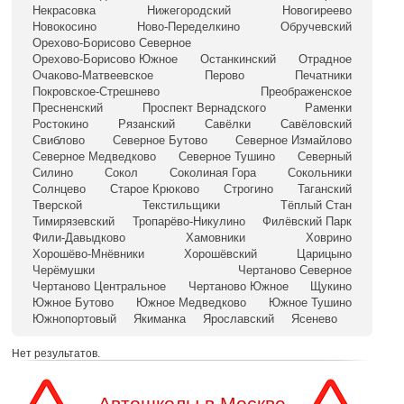
Некрасовка
Нижегородский
Новогиреево
Новокосино
Ново-Переделкино
Обручевский
Орехово-Борисово Северное
Орехово-Борисово Южное
Останкинский
Отрадное
Очаково-Матвеевское
Перово
Печатники
Покровское-Стрешнево
Преображенское
Пресненский
Проспект Вернадского
Раменки
Ростокино
Рязанский
Савёлки
Савёловский
Свиблово
Северное Бутово
Северное Измайлово
Северное Медведково
Северное Тушино
Северный
Силино
Сокол
Соколиная Гора
Сокольники
Солнцево
Старое Крюково
Строгино
Таганский
Тверской
Текстильщики
Тёплый Стан
Тимирязевский
Тропарёво-Никулино
Филёвский Парк
Фили-Давыдково
Хамовники
Ховрино
Хорошёво-Мнёвники
Хорошёвский
Царицыно
Черёмушки
Чертаново Северное
Чертаново Центральное
Чертаново Южное
Щукино
Южное Бутово
Южное Медведково
Южное Тушино
Южнопортовый
Якиманка
Ярославский
Ясенево
Нет результатов.
Автошколы в Москве