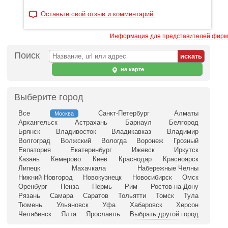
Оставьте свой отзыв и комментарий.
Информация для представителей фирм
Поиск
на карте
Выберите город
Все
Санкт-Петербург
Алматы
Москва
Архангельск
Астрахань
Барнаул
Белгород
Брянск
Владивосток
Владикавказ
Владимир
Волгоград
Волжский
Вологда
Воронеж
Грозный
Евпатория
Екатеринбург
Ижевск
Иркутск
Казань
Кемерово
Киев
Краснодар
Красноярск
Липецк
Махачкала
Набережные Челны
Нижний Новгород
Новокузнецк
Новосибирск
Омск
Оренбург
Пенза
Пермь
Рим
Ростов-на-Дону
Рязань
Самара
Саратов
Тольятти
Томск
Тула
Тюмень
Ульяновск
Уфа
Хабаровск
Херсон
Челябинск
Ялта
Ярославль
Выбрать другой город