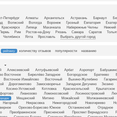
кт-Петербург
Алматы
Архангельск
Астрахань
Барнаул
Бе
ад
Волжский
Вологда
Воронеж
Грозный
Евпатория
Екатер
Красноярск
Липецк
Махачкала
Набережные Челны
Нижний 
Пермь
Рим
Ростов-на-Дону
Рязань
Самара
Саратов
Толья
Челябинск
Ялта
Ярославль
Выбрать другой город
количеству отзывов
популярности
названию
рейтингу
й
Алексеевский
Алтуфьевский
Арбат
Аэропорт
Бабушкин
во Восточное
Бирюлёво Западное
Богородское
Братеево
Восточное Измайлово
Восточный
Выхино-Жулебино
Гагарин
ой
Дорогомилово
Замоскворечье
Западное Дегунино
Зюзино
Косино-Ухтомский
Котловка
Красносельский
Крылатское
фортово
Лианозово
Ломоносовский
Лосиноостровский
Лю
Мещанский
Митино
Можайский
Молжаниновский
ородок
Нагорный
Некрасовка
Нижегородский
Новогиреево
Но
верное
Орехово-Борисово Южное
Останкинский
Отрадное
о
Преображенское
Пресненский
Проспект Вернадского
лово
Северное Бутово
Северное Измайлово
Северное Медвед