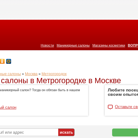
|
|
|
Новости
Маникюрные салоны
Магазины косметики
ВОПР
ные салоны
»
Москва
»
Метрогородок
салоны в Метрогородке в Москве
Любите посе
маникюрный салон? Тогда он обязан быть в нашем
своим опыто
Оставьте св
ый салон