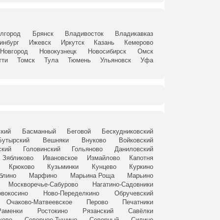
лгород
Брянск
Владивосток
Владикавказ
инбург
Ижевск
Иркутск
Казань
Кемерово
Новгород
Новокузнецк
Новосибирск
Омск
тти
Томск
Тула
Тюмень
Ульяновск
Уфа
ский
Басманный
Беговой
Бескудниковский
Бутырский
Вешняки
Внуково
Войковский
ский
Головинский
Гольяново
Даниловский
Зябликово
Ивановское
Измайлово
Капотня
Крюково
Кузьминки
Кунцево
Куркино
блино
Марфино
Марьина Роща
Марьино
Москворечье-Сабурово
Нагатино-Садовники
вокосино
Ново-Переделкино
Обручевский
Очаково-Матвеевское
Перово
Печатники
Раменки
Ростокино
Рязанский
Савёлки
ково
Северное Тушино
Северный
Силино