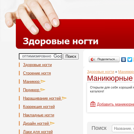
Поделиться…
Здоровые ногти
Здоровые ногти
»
Маникюр
Строение ногтя
Маникюрные 
Маникюр
Открыли для себя хороший 
Педикюр
каталоге!
Наращивание ногтей
Добавить маникюрн
Коррекция ногтей
Накладные ногти
Дизайн ногтей
Поиск
Лаки для ногтей