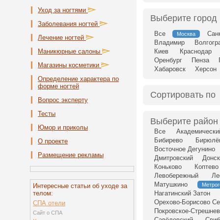
Уход за ногтями
Выберите город
Заболевания ногтей
Все
Сан
Москва
Лечение ногтей
Владимир
Волгогр
Маникюрные салоны
Киев
Краснодар
Оренбург
Пенза
Магазины косметики
Хабаровск
Херсон
Определение характера по
форме ногтей
Сортировать по
Вопрос эксперту
Тесты
Выберите район
Юмор и приколы
Все
Академически
Бибирево
Бирюлё
О проекте
Восточное Дегунино
Размещение рекламы
Дмитровский
Донск
Коньково
Коптево
Левобережный
Ле
Матушкино
Метрог
Интересные статьи об уходе за
телом:
Нагатинский Затон
Орехово-Борисово Се
СПА отели
Покровское-Стрешнев
Сайт о СПА
Савёловский
Свиб