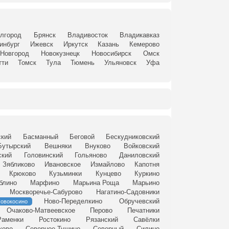
лгород
Брянск
Владивосток
Владикавказ
инбург
Ижевск
Иркутск
Казань
Кемерово
Новгород
Новокузнецк
Новосибирск
Омск
тти
Томск
Тула
Тюмень
Ульяновск
Уфа
ский
Басманный
Беговой
Бескудниковский
Бутырский
Вешняки
Внуково
Войковский
ский
Головинский
Гольяново
Даниловский
Зябликово
Ивановское
Измайлово
Капотня
Крюково
Кузьминки
Кунцево
Куркино
блино
Марфино
Марьина Роща
Марьино
Москворечье-Сабурово
Нагатино-Садовники
Ново-Переделкино
Обручевский
овокосино
Очаково-Матвеевское
Перово
Печатники
Раменки
Ростокино
Рязанский
Савёлки
ково
Северное Тушино
Северный
Силино