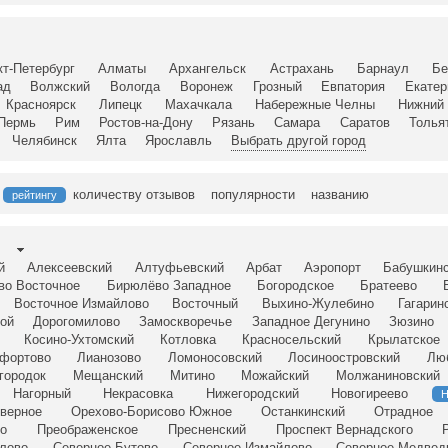
кт-Петербург
Алматы
Архангельск
Астрахань
Барнаул
Бе
ад
Волжский
Вологда
Воронеж
Грозный
Евпатория
Екатер
Красноярск
Липецк
Махачкала
Набережные Челны
Нижний 
Пермь
Рим
Ростов-на-Дону
Рязань
Самара
Саратов
Толья
Челябинск
Ялта
Ярославль
Выбрать другой город
количеству отзывов
популярности
названию
рейтингу
й
Алексеевский
Алтуфьевский
Арбат
Аэропорт
Бабушкин
во Восточное
Бирюлёво Западное
Богородское
Братеево
Восточное Измайлово
Восточный
Выхино-Жулебино
Гагарин
ой
Дорогомилово
Замоскворечье
Западное Дегунино
Зюзино
Косино-Ухтомский
Котловка
Красносельский
Крылатское
фортово
Лианозово
Ломоносовский
Лосиноостровский
Лю
городок
Мещанский
Митино
Можайский
Молжаниновский
Нагорный
Некрасовка
Нижегородский
Новогиреево
Н
верное
Орехово-Борисово Южное
Останкинский
Отрадное
о
Преображенское
Пресненский
Проспект Вернадского
лово
Северное Бутово
Северное Измайлово
Северное Медвед