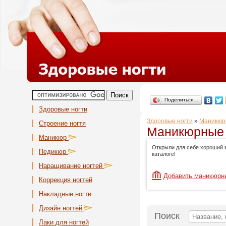
Поделиться…
Здоровые ногти
Здоровые ногти
»
Маникюр
Строение ногтя
Маникюрные 
Маникюр
Открыли для себя хороший 
Педикюр
каталоге!
Наращивание ногтей
Добавить маникюрн
Коррекция ногтей
Накладные ногти
Дизайн ногтей
Поиск
Лаки для ногтей