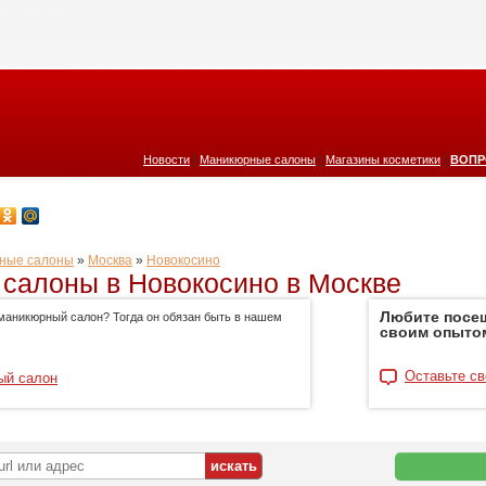
|
|
|
Новости
Маникюрные салоны
Магазины косметики
ВОПР
ные салоны
»
Москва
»
Новокосино
салоны в Новокосино в Москве
Любите посе
маникюрный салон? Тогда он обязан быть в нашем
своим опыто
Оставьте св
ый салон