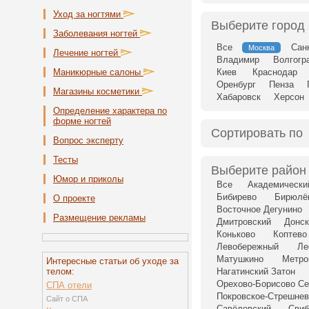
Уход за ногтями
Выберите город
Заболевания ногтей
Все
Сан
Москва
Лечение ногтей
Владимир
Волгогр
Маникюрные салоны
Киев
Краснодар
Оренбург
Пенза
Магазины косметики
Хабаровск
Херсон
Определение характера по
форме ногтей
Сортировать по
Вопрос эксперту
Тесты
Выберите район
Юмор и приколы
Все
Академически
Бибирево
Бирюлё
О проекте
Восточное Дегунино
Размещение рекламы
Дмитровский
Донск
Коньково
Коптево
Левобережный
Ле
Матушкино
Метро
Интересные статьи об уходе за
телом:
Нагатинский Затон
Орехово-Борисово Се
СПА отели
Покровское-Стрешнев
Сайт о СПА
Савёловский
Свиб