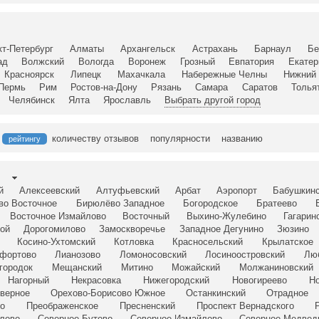
кт-Петербург
Алматы
Архангельск
Астрахань
Барнаул
Бе
ад
Волжский
Вологда
Воронеж
Грозный
Евпатория
Екатер
Красноярск
Липецк
Махачкала
Набережные Челны
Нижний 
Пермь
Рим
Ростов-на-Дону
Рязань
Самара
Саратов
Толья
Челябинск
Ялта
Ярославль
Выбрать другой город
количеству отзывов
популярности
названию
рейтингу
й
Алексеевский
Алтуфьевский
Арбат
Аэропорт
Бабушкин
во Восточное
Бирюлёво Западное
Богородское
Братеево
Восточное Измайлово
Восточный
Выхино-Жулебино
Гагарин
ой
Дорогомилово
Замоскворечье
Западное Дегунино
Зюзино
Косино-Ухтомский
Котловка
Красносельский
Крылатское
фортово
Лианозово
Ломоносовский
Лосиноостровский
Лю
городок
Мещанский
Митино
Можайский
Молжаниновский
Нагорный
Некрасовка
Нижегородский
Новогиреево
Но
верное
Орехово-Борисово Южное
Останкинский
Отрадное
о
Преображенское
Пресненский
Проспект Вернадского
лово
Северное Бутово
Северное Измайлово
Северное Медвед