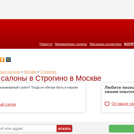
|
|
|
Новости
Маникюрные салоны
Магазины косметики
ВОПР
ные салоны
»
Москва
»
Строгино
салоны в Строгино в Москве
Любите посе
маникюрный салон? Тогда он обязан быть в нашем
своим опыто
Оставьте св
ый салон