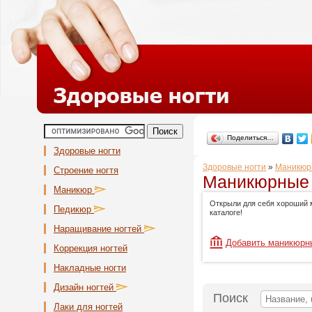
Поделиться…
Здоровые ногти
Здоровые ногти
»
Маникюр
Строение ногтя
Маникюрные 
Маникюр
Открыли для себя хороший 
Педикюр
каталоге!
Наращивание ногтей
Добавить маникюрн
Коррекция ногтей
Накладные ногти
Дизайн ногтей
Поиск
Лаки для ногтей