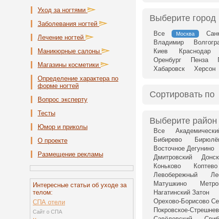
Уход за ногтями
Выберите город
Заболевания ногтей
Все
Сан
Москва
Лечение ногтей
Владимир
Волгогр
Маникюрные салоны
Киев
Краснодар
Оренбург
Пенза
Магазины косметики
Хабаровск
Херсон
Определение характера по
форме ногтей
Сортировать по
Вопрос эксперту
Тесты
Выберите район
Юмор и приколы
Все
Академически
Бибирево
Бирюлё
О проекте
Восточное Дегунино
Размещение рекламы
Дмитровский
Донск
Коньково
Коптево
Левобережный
Ле
Матушкино
Метро
Интересные статьи об уходе за
телом:
Нагатинский Затон
Орехово-Борисово Се
СПА отели
Покровское-Стрешнев
Сайт о СПА
Савёловский
Свиб