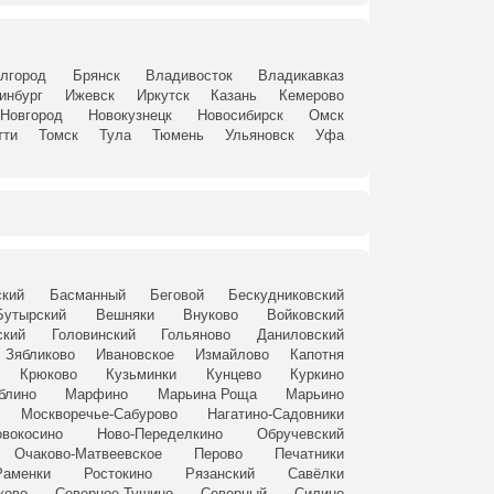
лгород
Брянск
Владивосток
Владикавказ
инбург
Ижевск
Иркутск
Казань
Кемерово
Новгород
Новокузнецк
Новосибирск
Омск
тти
Томск
Тула
Тюмень
Ульяновск
Уфа
ский
Басманный
Беговой
Бескудниковский
Бутырский
Вешняки
Внуково
Войковский
ский
Головинский
Гольяново
Даниловский
Зябликово
Ивановское
Измайлово
Капотня
Крюково
Кузьминки
Кунцево
Куркино
блино
Марфино
Марьина Роща
Марьино
Москворечье-Сабурово
Нагатино-Садовники
вокосино
Ново-Переделкино
Обручевский
Очаково-Матвеевское
Перово
Печатники
Раменки
Ростокино
Рязанский
Савёлки
ково
Северное Тушино
Северный
Силино