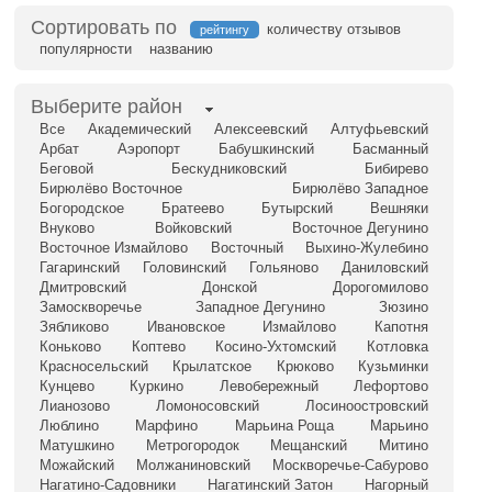
Сортировать по
количеству отзывов
рейтингу
популярности
названию
Выберите район
Все
Академический
Алексеевский
Алтуфьевский
Арбат
Аэропорт
Бабушкинский
Басманный
Беговой
Бескудниковский
Бибирево
Бирюлёво Восточное
Бирюлёво Западное
Богородское
Братеево
Бутырский
Вешняки
Внуково
Войковский
Восточное Дегунино
Восточное Измайлово
Восточный
Выхино-Жулебино
Гагаринский
Головинский
Гольяново
Даниловский
Дмитровский
Донской
Дорогомилово
Замоскворечье
Западное Дегунино
Зюзино
Зябликово
Ивановское
Измайлово
Капотня
Коньково
Коптево
Косино-Ухтомский
Котловка
Красносельский
Крылатское
Крюково
Кузьминки
Кунцево
Куркино
Левобережный
Лефортово
Лианозово
Ломоносовский
Лосиноостровский
Люблино
Марфино
Марьина Роща
Марьино
Матушкино
Метрогородок
Мещанский
Митино
Можайский
Молжаниновский
Москворечье-Сабурово
Нагатино-Садовники
Нагатинский Затон
Нагорный