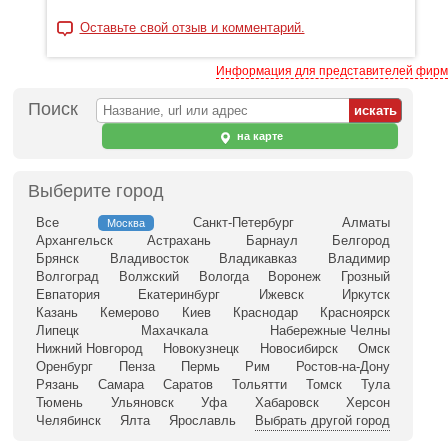
Оставьте свой отзыв и комментарий.
Информация для представителей фирм
Поиск
на карте
Выберите город
Все
Санкт-Петербург
Алматы
Москва
Архангельск
Астрахань
Барнаул
Белгород
Брянск
Владивосток
Владикавказ
Владимир
Волгоград
Волжский
Вологда
Воронеж
Грозный
Евпатория
Екатеринбург
Ижевск
Иркутск
Казань
Кемерово
Киев
Краснодар
Красноярск
Липецк
Махачкала
Набережные Челны
Нижний Новгород
Новокузнецк
Новосибирск
Омск
Оренбург
Пенза
Пермь
Рим
Ростов-на-Дону
Рязань
Самара
Саратов
Тольятти
Томск
Тула
Тюмень
Ульяновск
Уфа
Хабаровск
Херсон
Челябинск
Ялта
Ярославль
Выбрать другой город