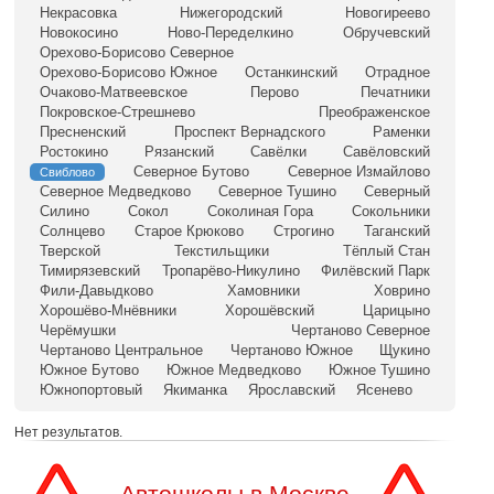
Некрасовка
Нижегородский
Новогиреево
Новокосино
Ново-Переделкино
Обручевский
Орехово-Борисово Северное
Орехово-Борисово Южное
Останкинский
Отрадное
Очаково-Матвеевское
Перово
Печатники
Покровское-Стрешнево
Преображенское
Пресненский
Проспект Вернадского
Раменки
Ростокино
Рязанский
Савёлки
Савёловский
Северное Бутово
Северное Измайлово
Свиблово
Северное Медведково
Северное Тушино
Северный
Силино
Сокол
Соколиная Гора
Сокольники
Солнцево
Старое Крюково
Строгино
Таганский
Тверской
Текстильщики
Тёплый Стан
Тимирязевский
Тропарёво-Никулино
Филёвский Парк
Фили-Давыдково
Хамовники
Ховрино
Хорошёво-Мнёвники
Хорошёвский
Царицыно
Черёмушки
Чертаново Северное
Чертаново Центральное
Чертаново Южное
Щукино
Южное Бутово
Южное Медведково
Южное Тушино
Южнопортовый
Якиманка
Ярославский
Ясенево
Нет результатов.
Автошколы в Москве