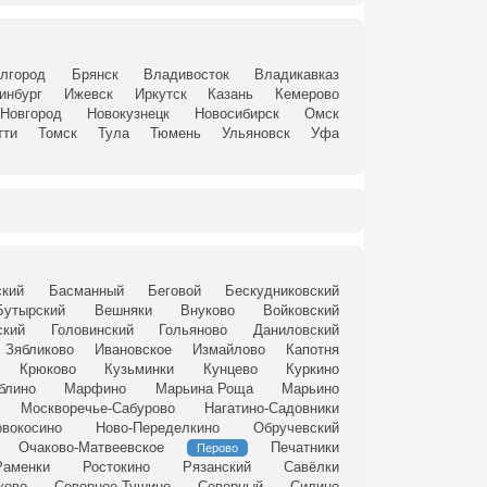
лгород
Брянск
Владивосток
Владикавказ
инбург
Ижевск
Иркутск
Казань
Кемерово
Новгород
Новокузнецк
Новосибирск
Омск
тти
Томск
Тула
Тюмень
Ульяновск
Уфа
ский
Басманный
Беговой
Бескудниковский
Бутырский
Вешняки
Внуково
Войковский
ский
Головинский
Гольяново
Даниловский
Зябликово
Ивановское
Измайлово
Капотня
Крюково
Кузьминки
Кунцево
Куркино
блино
Марфино
Марьина Роща
Марьино
Москворечье-Сабурово
Нагатино-Садовники
вокосино
Ново-Переделкино
Обручевский
Очаково-Матвеевское
Печатники
Перово
Раменки
Ростокино
Рязанский
Савёлки
ково
Северное Тушино
Северный
Силино