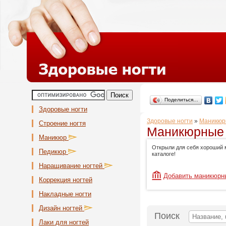
Поделиться…
Здоровые ногти
Здоровые ногти
»
Маникюр
Строение ногтя
Маникюрные 
Маникюр
Открыли для себя хороший 
Педикюр
каталоге!
Наращивание ногтей
Добавить маникюрн
Коррекция ногтей
Накладные ногти
Дизайн ногтей
Поиск
Лаки для ногтей