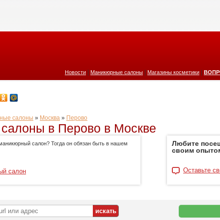
|
|
|
Новости
Маникюрные салоны
Магазины косметики
ВОПР
ные салоны
»
Москва
»
Перово
салоны в Перово в Москве
Любите посе
маникюрный салон? Тогда он обязан быть в нашем
своим опыто
Оставьте св
ый салон