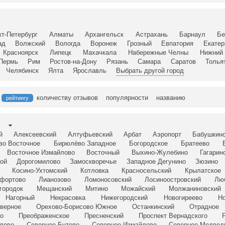
кт-Петербург
Алматы
Архангельск
Астрахань
Барнаул
Бе
ад
Волжский
Вологда
Воронеж
Грозный
Евпатория
Екатер
Красноярск
Липецк
Махачкала
Набережные Челны
Нижний 
Пермь
Рим
Ростов-на-Дону
Рязань
Самара
Саратов
Толья
Челябинск
Ялта
Ярославль
Выбрать другой город
количеству отзывов
популярности
названию
рейтингу
й
Алексеевский
Алтуфьевский
Арбат
Аэропорт
Бабушкин
во Восточное
Бирюлёво Западное
Богородское
Братеево
Восточное Измайлово
Восточный
Выхино-Жулебино
Гагарин
ой
Дорогомилово
Замоскворечье
Западное Дегунино
Зюзино
Косино-Ухтомский
Котловка
Красносельский
Крылатское
фортово
Лианозово
Ломоносовский
Лосиноостровский
Лю
городок
Мещанский
Митино
Можайский
Молжаниновский
Нагорный
Некрасовка
Нижегородский
Новогиреево
Но
верное
Орехово-Борисово Южное
Останкинский
Отрадное
о
Преображенское
Пресненский
Проспект Вернадского
лово
Северное Бутово
Северное Измайлово
Северное Медвед