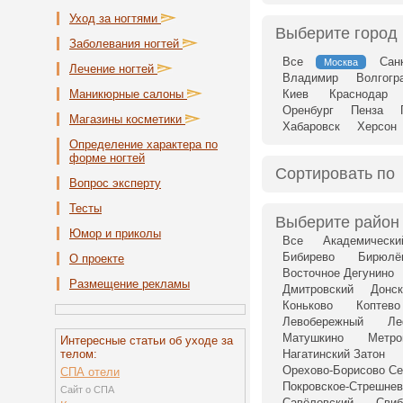
Уход за ногтями
Выберите город
Заболевания ногтей
Все
Сан
Москва
Лечение ногтей
Владимир
Волгогр
Маникюрные салоны
Киев
Краснодар
Оренбург
Пенза
Магазины косметики
Хабаровск
Херсон
Определение характера по
форме ногтей
Сортировать по
Вопрос эксперту
Тесты
Выберите район
Юмор и приколы
Все
Академически
Бибирево
Бирюлё
О проекте
Восточное Дегунино
Размещение рекламы
Дмитровский
Донск
Коньково
Коптево
Левобережный
Ле
Матушкино
Метро
Интересные статьи об уходе за
телом:
Нагатинский Затон
Орехово-Борисово Се
СПА отели
Покровское-Стрешнев
Сайт о СПА
Савёловский
Свиб