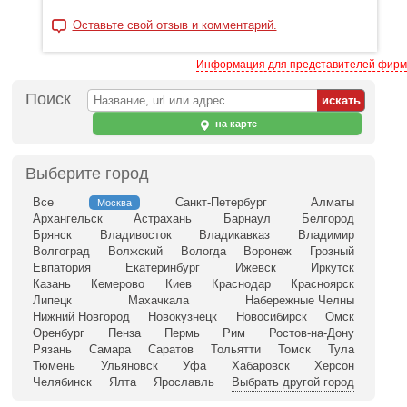
Оставьте свой отзыв и комментарий.
Информация для представителей фирм
Поиск
на карте
Выберите город
Все
Санкт-Петербург
Алматы
Москва
Архангельск
Астрахань
Барнаул
Белгород
Брянск
Владивосток
Владикавказ
Владимир
Волгоград
Волжский
Вологда
Воронеж
Грозный
Евпатория
Екатеринбург
Ижевск
Иркутск
Казань
Кемерово
Киев
Краснодар
Красноярск
Липецк
Махачкала
Набережные Челны
Нижний Новгород
Новокузнецк
Новосибирск
Омск
Оренбург
Пенза
Пермь
Рим
Ростов-на-Дону
Рязань
Самара
Саратов
Тольятти
Томск
Тула
Тюмень
Ульяновск
Уфа
Хабаровск
Херсон
Челябинск
Ялта
Ярославль
Выбрать другой город