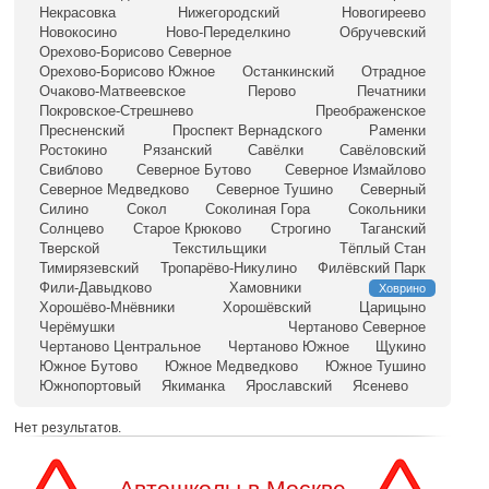
Некрасовка
Нижегородский
Новогиреево
Новокосино
Ново-Переделкино
Обручевский
Орехово-Борисово Северное
Орехово-Борисово Южное
Останкинский
Отрадное
Очаково-Матвеевское
Перово
Печатники
Покровское-Стрешнево
Преображенское
Пресненский
Проспект Вернадского
Раменки
Ростокино
Рязанский
Савёлки
Савёловский
Свиблово
Северное Бутово
Северное Измайлово
Северное Медведково
Северное Тушино
Северный
Силино
Сокол
Соколиная Гора
Сокольники
Солнцево
Старое Крюково
Строгино
Таганский
Тверской
Текстильщики
Тёплый Стан
Тимирязевский
Тропарёво-Никулино
Филёвский Парк
Фили-Давыдково
Хамовники
Ховрино
Хорошёво-Мнёвники
Хорошёвский
Царицыно
Черёмушки
Чертаново Северное
Чертаново Центральное
Чертаново Южное
Щукино
Южное Бутово
Южное Медведково
Южное Тушино
Южнопортовый
Якиманка
Ярославский
Ясенево
Нет результатов.
Автошколы в Москве