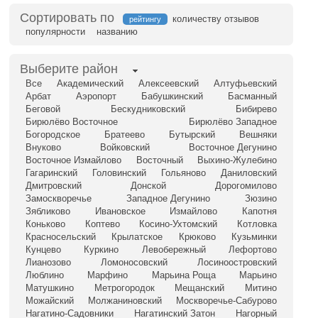
Сортировать по
количеству отзывов
рейтингу
популярности
названию
Выберите район
Все
Академический
Алексеевский
Алтуфьевский
Арбат
Аэропорт
Бабушкинский
Басманный
Беговой
Бескудниковский
Бибирево
Бирюлёво Восточное
Бирюлёво Западное
Богородское
Братеево
Бутырский
Вешняки
Внуково
Войковский
Восточное Дегунино
Восточное Измайлово
Восточный
Выхино-Жулебино
Гагаринский
Головинский
Гольяново
Даниловский
Дмитровский
Донской
Дорогомилово
Замоскворечье
Западное Дегунино
Зюзино
Зябликово
Ивановское
Измайлово
Капотня
Коньково
Коптево
Косино-Ухтомский
Котловка
Красносельский
Крылатское
Крюково
Кузьминки
Кунцево
Куркино
Левобережный
Лефортово
Лианозово
Ломоносовский
Лосиноостровский
Люблино
Марфино
Марьина Роща
Марьино
Матушкино
Метрогородок
Мещанский
Митино
Можайский
Молжаниновский
Москворечье-Сабурово
Нагатино-Садовники
Нагатинский Затон
Нагорный