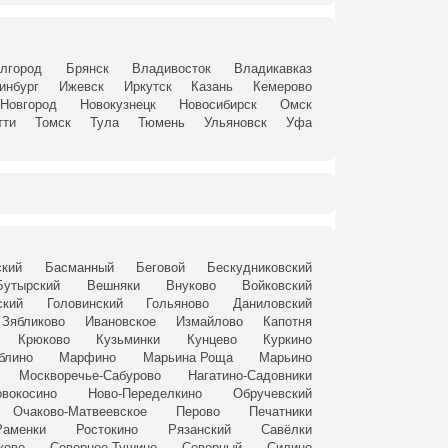
лгород
Брянск
Владивосток
Владикавказ
инбург
Ижевск
Иркутск
Казань
Кемерово
Новгород
Новокузнецк
Новосибирск
Омск
тти
Томск
Тула
Тюмень
Ульяновск
Уфа
ский
Басманный
Беговой
Бескудниковский
Бутырский
Вешняки
Внуково
Войковский
ский
Головинский
Гольяново
Даниловский
Зябликово
Ивановское
Измайлово
Капотня
Крюково
Кузьминки
Кунцево
Куркино
блино
Марфино
Марьина Роща
Марьино
Москворечье-Сабурово
Нагатино-Садовники
вокосино
Ново-Переделкино
Обручевский
Очаково-Матвеевское
Перово
Печатники
Раменки
Ростокино
Рязанский
Савёлки
ково
Северное Тушино
Северный
Силино