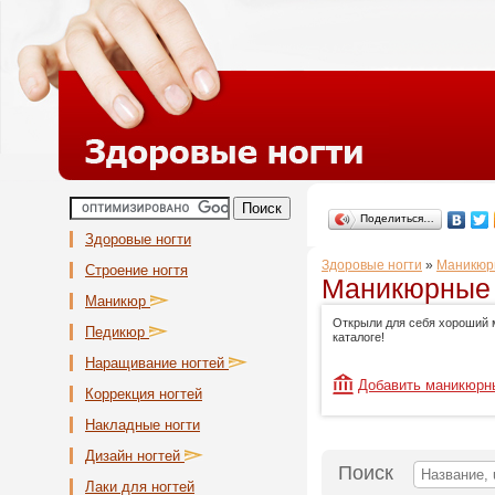
Поделиться…
Здоровые ногти
Здоровые ногти
»
Маникюр
Строение ногтя
Маникюрные 
Маникюр
Открыли для себя хороший 
Педикюр
каталоге!
Наращивание ногтей
Добавить маникюрн
Коррекция ногтей
Накладные ногти
Дизайн ногтей
Поиск
Лаки для ногтей