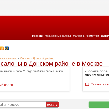
|
|
|
Новости
Маникюрные салоны
Магазины косметики
ВОПР
ные салоны
»
Москва
»
Донской район
салоны в Донском районе в Москве
Любите посе
маникюрный салон? Тогда он обязан быть в нашем
своим опыто
Оставьте св
ый салон