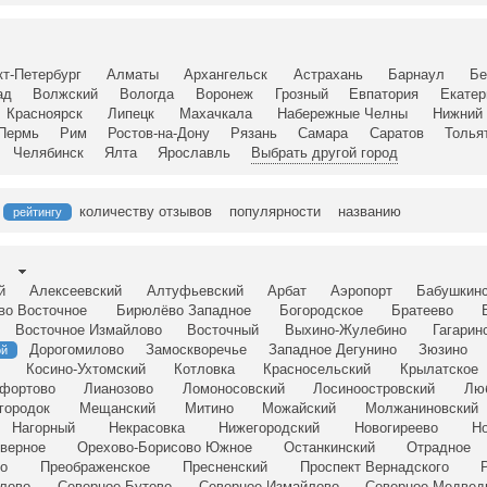
кт-Петербург
Алматы
Архангельск
Астрахань
Барнаул
Бе
ад
Волжский
Вологда
Воронеж
Грозный
Евпатория
Екатер
Красноярск
Липецк
Махачкала
Набережные Челны
Нижний 
Пермь
Рим
Ростов-на-Дону
Рязань
Самара
Саратов
Толья
Челябинск
Ялта
Ярославль
Выбрать другой город
количеству отзывов
популярности
названию
рейтингу
й
Алексеевский
Алтуфьевский
Арбат
Аэропорт
Бабушкин
во Восточное
Бирюлёво Западное
Богородское
Братеево
Восточное Измайлово
Восточный
Выхино-Жулебино
Гагарин
Дорогомилово
Замоскворечье
Западное Дегунино
Зюзино
ой
Косино-Ухтомский
Котловка
Красносельский
Крылатское
фортово
Лианозово
Ломоносовский
Лосиноостровский
Лю
городок
Мещанский
Митино
Можайский
Молжаниновский
Нагорный
Некрасовка
Нижегородский
Новогиреево
Но
верное
Орехово-Борисово Южное
Останкинский
Отрадное
о
Преображенское
Пресненский
Проспект Вернадского
лово
Северное Бутово
Северное Измайлово
Северное Медвед