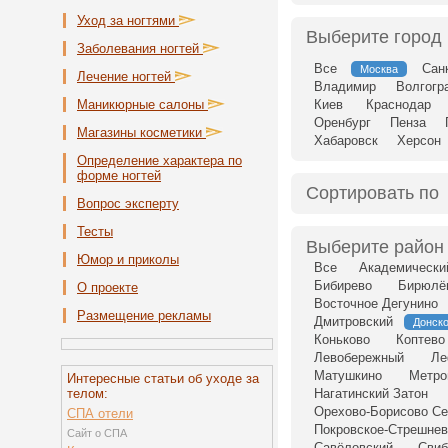
Уход за ногтями
Выберите город
Заболевания ногтей
Все
Сан
Москва
Лечение ногтей
Владимир
Волгогр
Маникюрные салоны
Киев
Краснодар
Оренбург
Пенза
Магазины косметики
Хабаровск
Херсон
Определение характера по
форме ногтей
Сортировать по
Вопрос эксперту
Тесты
Выберите район
Юмор и приколы
Все
Академически
Бибирево
Бирюлё
О проекте
Восточное Дегунино
Размещение рекламы
Дмитровский
Донск
Коньково
Коптево
Левобережный
Ле
Матушкино
Метро
Интересные статьи об уходе за
телом:
Нагатинский Затон
Орехово-Борисово Се
СПА отели
Покровское-Стрешнев
Сайт о СПА
Савёловский
Свиб