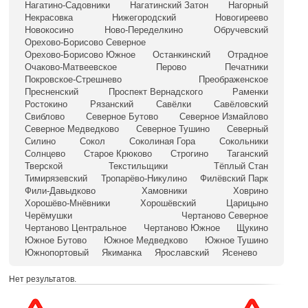
Нагатино-Садовники
Нагатинский Затон
Нагорный
Некрасовка
Нижегородский
Новогиреево
Новокосино
Ново-Переделкино
Обручевский
Орехово-Борисово Северное
Орехово-Борисово Южное
Останкинский
Отрадное
Очаково-Матвеевское
Перово
Печатники
Покровское-Стрешнево
Преображенское
Пресненский
Проспект Вернадского
Раменки
Ростокино
Рязанский
Савёлки
Савёловский
Свиблово
Северное Бутово
Северное Измайлово
Северное Медведково
Северное Тушино
Северный
Силино
Сокол
Соколиная Гора
Сокольники
Солнцево
Старое Крюково
Строгино
Таганский
Тверской
Текстильщики
Тёплый Стан
Тимирязевский
Тропарёво-Никулино
Филёвский Парк
Фили-Давыдково
Хамовники
Ховрино
Хорошёво-Мнёвники
Хорошёвский
Царицыно
Черёмушки
Чертаново Северное
Чертаново Центральное
Чертаново Южное
Щукино
Южное Бутово
Южное Медведково
Южное Тушино
Южнопортовый
Якиманка
Ярославский
Ясенево
Нет результатов.