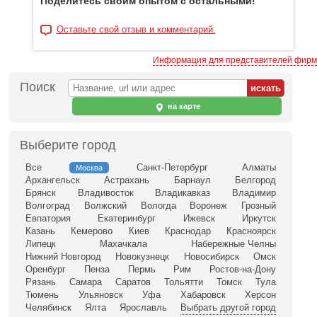
Поделитесь своим опытом с остальными!
Оставьте свой отзыв и комментарий.
Информация для представителей фирм
Поиск
на карте
Выберите город
Все
Санкт-Петербург
Алматы
Москва
Архангельск
Астрахань
Барнаул
Белгород
Брянск
Владивосток
Владикавказ
Владимир
Волгоград
Волжский
Вологда
Воронеж
Грозный
Евпатория
Екатеринбург
Ижевск
Иркутск
Казань
Кемерово
Киев
Краснодар
Красноярск
Липецк
Махачкала
Набережные Челны
Нижний Новгород
Новокузнецк
Новосибирск
Омск
Оренбург
Пенза
Пермь
Рим
Ростов-на-Дону
Рязань
Самара
Саратов
Тольятти
Томск
Тула
Тюмень
Ульяновск
Уфа
Хабаровск
Херсон
Челябинск
Ялта
Ярославль
Выбрать другой город