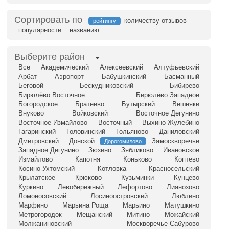
Сортировать по
количеству отзывов
рейтингу
популярности
названию
Выберите район
Все
Академический
Алексеевский
Алтуфьевский
Арбат
Аэропорт
Бабушкинский
Басманный
Беговой
Бескудниковский
Бибирево
Бирюлёво Восточное
Бирюлёво Западное
Богородское
Братеево
Бутырский
Вешняки
Внуково
Войковский
Восточное Дегунино
Восточное Измайлово
Восточный
Выхино-Жулебино
Гагаринский
Головинский
Гольяново
Даниловский
Дмитровский
Донской
Замоскворечье
Дорогомилово
Западное Дегунино
Зюзино
Зябликово
Ивановское
Измайлово
Капотня
Коньково
Коптево
Косино-Ухтомский
Котловка
Красносельский
Крылатское
Крюково
Кузьминки
Кунцево
Куркино
Левобережный
Лефортово
Лианозово
Ломоносовский
Лосиноостровский
Люблино
Марфино
Марьина Роща
Марьино
Матушкино
Метрогородок
Мещанский
Митино
Можайский
Молжаниновский
Москворечье-Сабурово