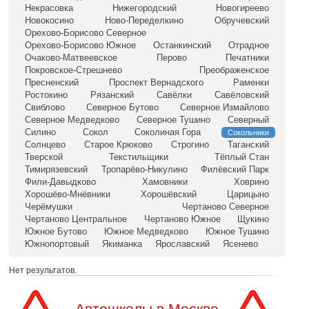
Некрасовка
Нижегородский
Новогиреево
Новокосино
Ново-Переделкино
Обручевский
Орехово-Борисово Северное
Орехово-Борисово Южное
Останкинский
Отрадное
Очаково-Матвеевское
Перово
Печатники
Покровское-Стрешнево
Преображенское
Пресненский
Проспект Вернадского
Раменки
Ростокино
Рязанский
Савёлки
Савёловский
Свиблово
Северное Бутово
Северное Измайлово
Северное Медведково
Северное Тушино
Северный
Силино
Сокол
Соколиная Гора
Сокольники
Солнцево
Старое Крюково
Строгино
Таганский
Тверской
Текстильщики
Тёплый Стан
Тимирязевский
Тропарёво-Никулино
Филёвский Парк
Фили-Давыдково
Хамовники
Ховрино
Хорошёво-Мнёвники
Хорошёвский
Царицыно
Черёмушки
Чертаново Северное
Чертаново Центральное
Чертаново Южное
Щукино
Южное Бутово
Южное Медведково
Южное Тушино
Южнопортовый
Якиманка
Ярославский
Ясенево
Нет результатов.
Автошколы в Москве