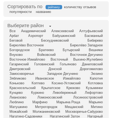
Сортировать по
количеству отзывов
рейтингу
популярности
названию
Выберите район
Все
Академический
Алексеевский
Алтуфьевский
Арбат
Аэропорт
Бабушкинский
Басманный
Беговой
Бескудниковский
Бибирево
Бирюлёво Восточное
Бирюлёво Западное
Богородское
Братеево
Бутырский
Вешняки
Внуково
Войковский
Восточное Дегунино
Восточное Измайлово
Восточный
Выхино-Жулебино
Гагаринский
Головинский
Гольяново
Даниловский
Дмитровский
Донской
Дорогомилово
Замоскворечье
Западное Дегунино
Зюзино
Зябликово
Ивановское
Измайлово
Капотня
Коньково
Коптево
Косино-Ухтомский
Котловка
Красносельский
Крылатское
Крюково
Кузьминки
Кунцево
Куркино
Левобережный
Лефортово
Лианозово
Ломоносовский
Лосиноостровский
Люблино
Марфино
Марьина Роща
Марьино
Матушкино
Метрогородок
Мещанский
Митино
Можайский
Молжаниновский
Москворечье-Сабурово
Нагатино-Садовники
Нагатинский Затон
Нагорный