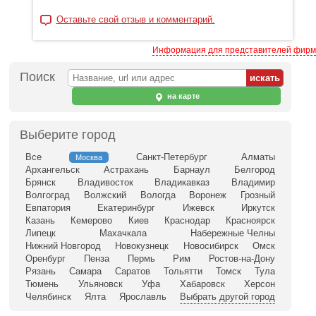
Оставьте свой отзыв и комментарий.
Информация для представителей фирм
Поиск
на карте
Выберите город
Все
Санкт-Петербург
Алматы
Москва
Архангельск
Астрахань
Барнаул
Белгород
Брянск
Владивосток
Владикавказ
Владимир
Волгоград
Волжский
Вологда
Воронеж
Грозный
Евпатория
Екатеринбург
Ижевск
Иркутск
Казань
Кемерово
Киев
Краснодар
Красноярск
Липецк
Махачкала
Набережные Челны
Нижний Новгород
Новокузнецк
Новосибирск
Омск
Оренбург
Пенза
Пермь
Рим
Ростов-на-Дону
Рязань
Самара
Саратов
Тольятти
Томск
Тула
Тюмень
Ульяновск
Уфа
Хабаровск
Херсон
Челябинск
Ялта
Ярославль
Выбрать другой город